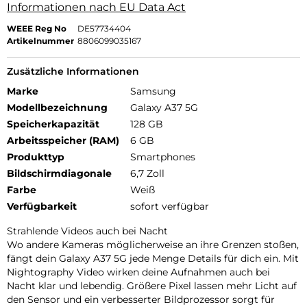
Informationen nach EU Data Act
WEEE Reg No
DE57734404
Artikelnummer
8806099035167
Zusätzliche Informationen
Marke
Samsung
Modellbezeichnung
Galaxy A37 5G
Speicherkapazität
128 GB
Arbeitsspeicher (RAM)
6 GB
Produkttyp
Smartphones
Bildschirmdiagonale
6,7 Zoll
Farbe
Weiß
Verfügbarkeit
sofort verfügbar
Strahlende Videos auch bei Nacht
Wo andere Kameras möglicherweise an ihre Grenzen stoßen,
fängt dein Galaxy A37 5G jede Menge Details für dich ein. Mit
Nightography Video wirken deine Aufnahmen auch bei
Nacht klar und lebendig. Größere Pixel lassen mehr Licht auf
den Sensor und ein verbesserter Bildprozessor sorgt für