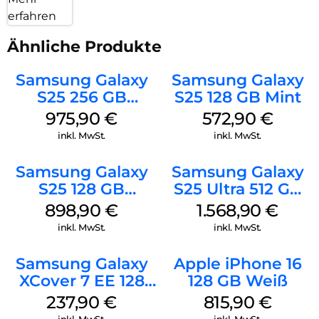
erfahren
Ähnliche Produkte
Samsung Galaxy
Samsung Galaxy
S25 256 GB
S25 128 GB Mint
Icyblue
975,90
€
572,90
€
inkl. MwSt.
inkl. MwSt.
Samsung Galaxy
Samsung Galaxy
S25 128 GB
S25 Ultra 512 GB
Icyblue
Titanium Black
898,90
€
1.568,90
€
inkl. MwSt.
inkl. MwSt.
Samsung Galaxy
Apple iPhone 16
XCover 7 EE 128
128 GB Weiß
GB Black
237,90
€
815,90
€
inkl. MwSt.
inkl. MwSt.