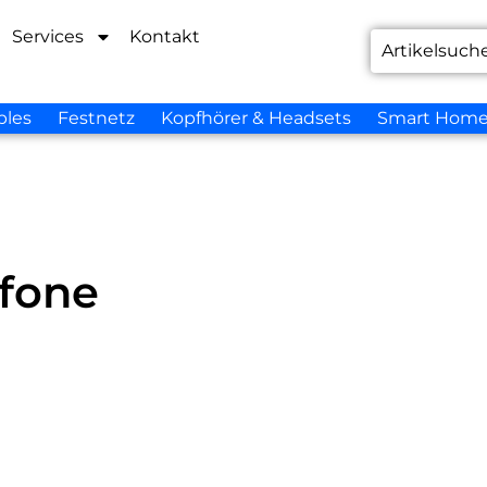
Services
Kontakt
bles
Festnetz
Kopfhörer & Headsets
Smart Hom
efone