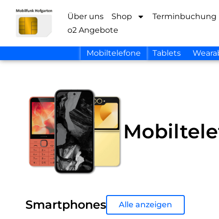
Über uns
Shop
Terminbuchung
o2 Angebote
Mobiltelefone
Tablets
Weara
Mobiltel
Smartphones
Alle anzeigen