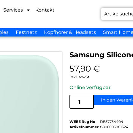
Services
Kontakt
bles
Festnetz
Kopfhörer & Headsets
Smart Hom
Samsung Silicon
57,90
€
inkl. MwSt.
Online verfügbar
In den Waren
WEEE Reg No
DE57734404
Artikelnummer
8806095881324