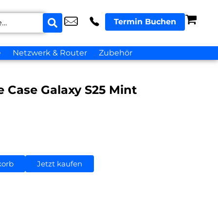
Termin Buchen
e
Netzwerk & Router
Zubehör
e Case Galaxy S25 Mint
korb
Jetzt kaufen