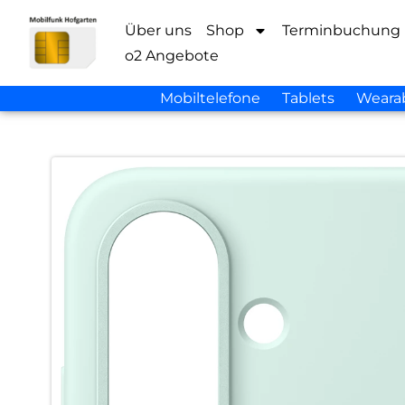
Über uns
Shop
Terminbuchung
o2 Angebote
Mobiltelefone
Tablets
Weara