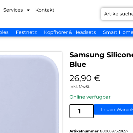
Services
Kontakt
bles
Festnetz
Kopfhörer & Headsets
Smart Hom
Samsung Silicon
Blue
26,90
€
inkl. MwSt.
Online verfügbar
In den Waren
Artikelnummer
8806097329657