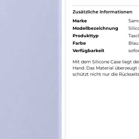
Zusätzliche Informationen
Marke
Sam
Modellbezeichnung
Sili
Produkttyp
Tasc
Farbe
Blau
Verfügbarkeit
sofo
Mit dem Silicone Case liegt d
Hand. Das Material überzeugt m
schützt nicht nur die Rückse