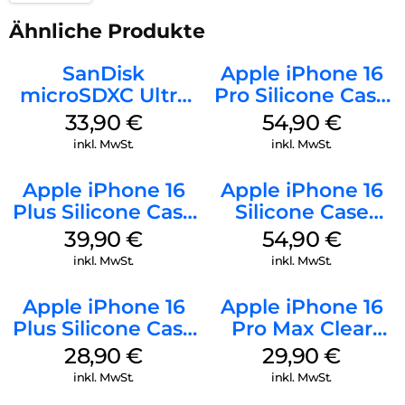
Ähnliche Produkte
SanDisk
Apple iPhone 16
microSDXC Ultra
Pro Silicone Case
128 GB + Adapter
MagSafe Black
33,90
€
54,90
€
Mobile
inkl. MwSt.
inkl. MwSt.
Apple iPhone 16
Apple iPhone 16
Plus Silicone Case
Silicone Case
MagSafe Plum
MagSafe Black
39,90
€
54,90
€
inkl. MwSt.
inkl. MwSt.
Apple iPhone 16
Apple iPhone 16
Plus Silicone Case
Pro Max Clear
MagSafe Black
Case MagSafe
28,90
€
29,90
€
Transparent
inkl. MwSt.
inkl. MwSt.