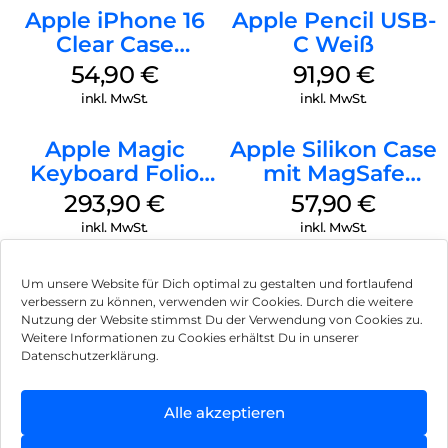
Apple iPhone 16
Apple Pencil USB-
Clear Case
C Weiß
MagSafe
54,90
€
91,90
€
Transparent
inkl. MwSt.
inkl. MwSt.
Apple Magic
Apple Silikon Case
Keyboard Folio
mit MagSafe
iPad 10.9″ (10.Gen.)
iPhone 14 Pro
293,90
€
57,90
€
Weiß
(PRODUCT)RED
inkl. MwSt.
inkl. MwSt.
Um unsere Website für Dich optimal zu gestalten und fortlaufend
verbessern zu können, verwenden wir Cookies. Durch die weitere
Nutzung der Website stimmst Du der Verwendung von Cookies zu.
Impressum
Weitere Informationen zu Cookies erhältst Du in unserer
Datenschutzerklärung.
AGB
Datenschutz
Alle akzeptieren
Vertrag widerrufen