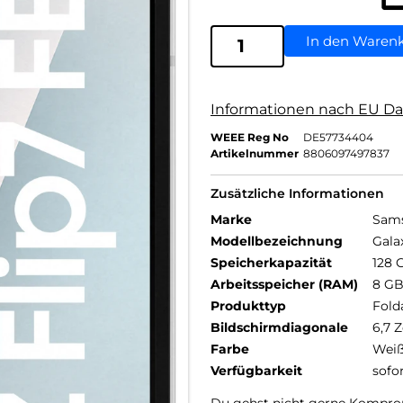
In den Waren
Informationen nach EU Da
WEEE Reg No
DE57734404
Artikelnummer
8806097497837
Zusätzliche Informationen
Marke
Sam
Modellbezeichnung
Gala
Speicherkapazität
128 
Arbeitsspeicher (RAM)
8 G
Produkttyp
Fold
Bildschirmdiagonale
6,7 Z
Farbe
Wei
Verfügbarkeit
sofo
Du gehst nicht gerne Kompro