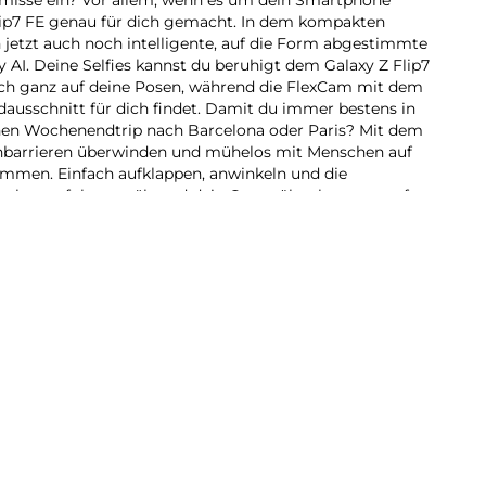
Flip7 FE genau für dich gemacht. In dem kompakten
jetzt auch noch intelligente, auf die Form abgestimmte
 AI. Deine Selfies kannst du beruhigt dem Galaxy Z Flip7
ich ganz auf deine Posen, während die FlexCam mit dem
usschnitt für dich findet. Damit du immer bestens in
einen Wochenendtrip nach Barcelona oder Paris? Mit dem
hbarrieren überwinden und mühelos mit Menschen auf
ommen. Einfach aufklappen, anwinkeln und die
splay verfolgen, während dein Gegenüber bequem auf
n. Ob auf dem Open-Air-Festival, im Freizeitpark oder
uste, wassergeschützte Gehäuse macht auch bei deinen
 mit. Gehe keine Kompromisse ein. Mit dem Galaxy Z
brauchst.
en? Aber du verlierst dabei manchmal etwas den Fokus?
enen Sehenswürdigkeiten oder zu viel Hintergrund.
h den Auto Zoom – und überlasse deinem Galaxy Z Flip7
 auf dich und deine Umgebung und findet automatisch
n besten Bildausschnitt für dein Motiv. Damit kannst
hmen, bei denen keiner deiner Freunde mehr aus dem