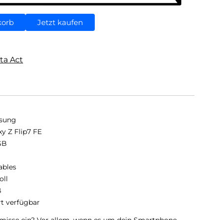
korb
Jetzt kaufen
ta Act
sung
xy Z Flip7 FE
GB
B
ables
oll
ß
rt verfügbar
misse ein? Vor allem, wenn es um dein Smartphone