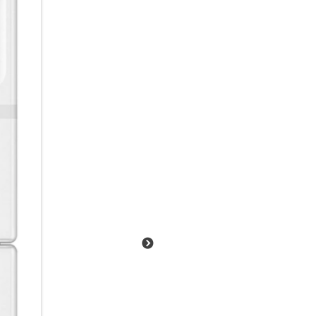
Ob Open-Air-Konzert, Städte-T
auch an deiner Seite, wenn A
seinem robusten Rahmen aus
einer zusätzlichen Schutzschic
ohne dass du es wie ein rohes 
zur Regenschlacht wird oder 
suchst. Dein Galaxy Z Flip7 FE
paar Spritzern so schnell nich
Gut vernetzt im Galaxy Ecosy
Hier sind echte Teamplayer am 
reibungslos zusammenarbeiten
und komfortabler werden kann.
Galaxy Tablet, deiner Galaxy W
kommunizieren, zu arbeiten, zu
nahtlos auf deine Lieblingsplay
erhalte Einblicke in dein Wohl
Übersetzung des Dolmetschers
Ecosystem greift alles ineinand