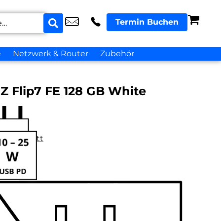
Termin Buchen
e
Netzwerk & Router
Zubehör
Z Flip7 FE 128 GB White
datenblatt