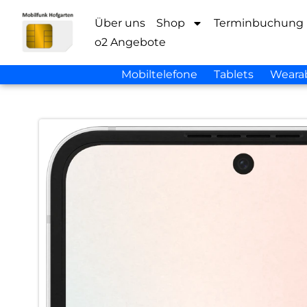
Über uns
Shop
Terminbuchung
o2 Angebote
Mobiltelefone
Tablets
Weara