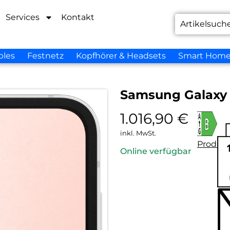
Services
Kontakt
bles
Festnetz
Kopfhörer & Headsets
Smart Hom
Samsung Galaxy 
1.016,90
€
inkl. MwSt.
Produkt
Online verfügbar