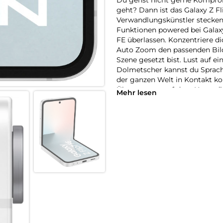
geht? Dann ist das Galaxy Z 
Verwandlungskünstler stecken 
Funktionen powered bei Galaxy
FE überlassen. Konzentriere d
Auto Zoom den passenden Bilda
Szene gesetzt bist. Lust auf 
Dolmetscher kannst du Sprac
der ganzen Welt in Kontakt k
Übersetzung auf dem Hauptdi
Mehr lesen
dem Frontdisplay mitlesen kan
beim Chillen am See: Das rob
OutdoorAbenteuern so einiges
Flip7 FE hast du alles, was du 
Ein Zoom, der mitdenkt:
Du liebst es, Selfies zu mach
Mach Schluss mit abgeschnitt
Aktiviere im FlexModus einfac
FE den Rest. Es hat ein Auge
die passende Zoomstufe und de
du auch Gruppenselfies aufne
Rahmen fällt.