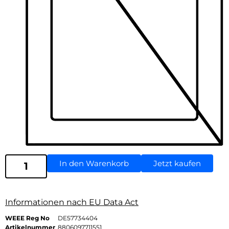
In den Warenkorb
Jetzt kaufen
Informationen nach EU Data Act
WEEE Reg No
DE57734404
Artikelnummer
8806097711551