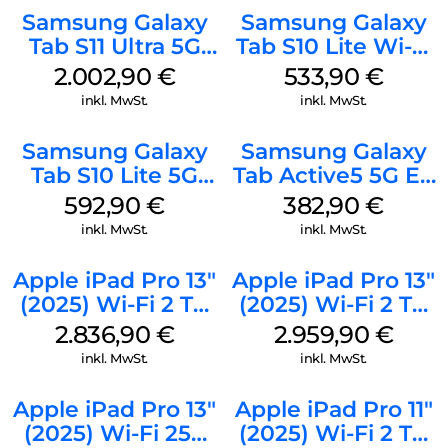
Samsung Galaxy
Samsung Galaxy
Tab S11 Ultra 5G
Tab S10 Lite Wi-Fi
512 GB Gray
256 GB Silver
2.002,90
€
533,90
€
inkl. MwSt.
inkl. MwSt.
Samsung Galaxy
Samsung Galaxy
Tab S10 Lite 5G
Tab Active5 5G EE
256 GB Gray
128 GB Black
592,90
€
382,90
€
inkl. MwSt.
inkl. MwSt.
Apple iPad Pro 13″
Apple iPad Pro 13″
(2025) Wi-Fi 2 TB
(2025) Wi-Fi 2 TB
Standardglas
Nanotexturglas
2.836,90
€
2.959,90
€
Silber
Silber
inkl. MwSt.
inkl. MwSt.
Apple iPad Pro 13″
Apple iPad Pro 11″
(2025) Wi-Fi 256
(2025) Wi-Fi 2 TB