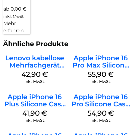
ab 0,00 €
inkl. MwSt.
Mehr
erfahren
Ähnliche Produkte
Lenovo kabellose
Apple iPhone 16
Mehrfachgerät
Pro Max Silicone
Luna Grey
Case MagSafe
42,90
€
55,90
€
Stone Gray
inkl. MwSt.
inkl. MwSt.
Apple iPhone 16
Apple iPhone 16
Plus Silicone Case
Pro Silicone Case
MagSafe Stone
MagSafe Black
41,90
€
54,90
€
Gray
inkl. MwSt.
inkl. MwSt.