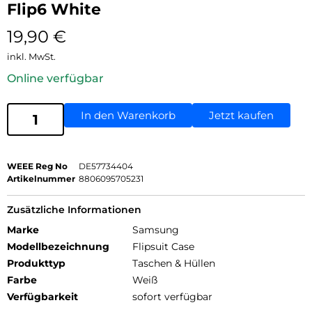
Flip6 White
19,90
€
inkl. MwSt.
Online verfügbar
In den Warenkorb
Jetzt kaufen
WEEE Reg No
DE57734404
Artikelnummer
8806095705231
Zusätzliche Informationen
Marke
Samsung
Modellbezeichnung
Flipsuit Case
Produkttyp
Taschen & Hüllen
Farbe
Weiß
Verfügbarkeit
sofort verfügbar