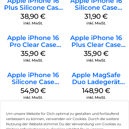
Apple iPhone 16
Apple iPhone 16
Plus Silicone Case
Silicone Case
MagSafe Denim
MagSafe Fuchsia
38,90
€
31,90
€
inkl. MwSt.
inkl. MwSt.
Apple iPhone 16
Apple iPhone 16
Pro Clear Case
Plus Clear Case
MagSafe
MagSafe
35,90
€
35,90
€
Transparent
Transparent
inkl. MwSt.
inkl. MwSt.
Apple iPhone 16
Apple MagSafe
Silicone Case
Duo Ladegerät
MagSafe Black
Weiß
54,90
€
148,90
€
inkl. MwSt.
inkl. MwSt.
Um unsere Website für Dich optimal zu gestalten und fortlaufend
verbessern zu können, verwenden wir Cookies. Durch die weitere
Nutzung der Website stimmst Du der Verwendung von Cookies zu.
Impressum