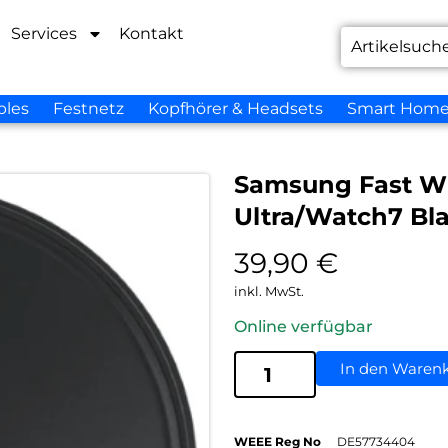
Services
Kontakt
bles
Festnetz
Kopfhörer & Headsets
Smart Hom
Samsung Fast Wi
Ultra/Watch7 Bl
39,90
€
inkl. MwSt.
Online verfügbar
In den Waren
WEEE Reg No
DE57734404