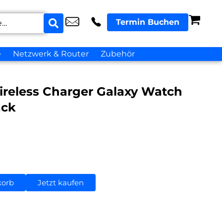
Termin Buchen
e
Netzwerk & Router
Zubehör
reless Charger Galaxy Watch
ack
korb
Jetzt kaufen