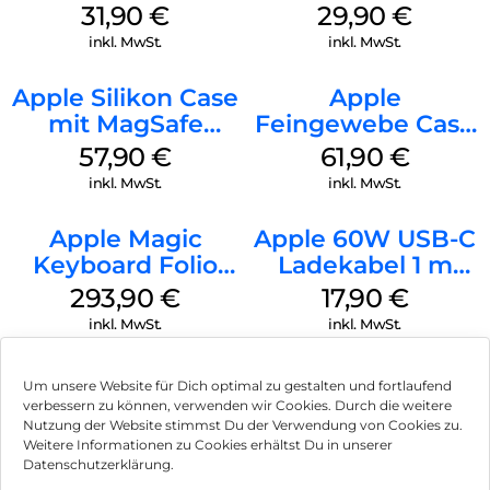
MagSafe Fuchsia
Case MagSafe
31,90
€
29,90
€
Transparent
inkl. MwSt.
inkl. MwSt.
Apple Silikon Case
Apple
mit MagSafe
Feingewebe Case
iPhone 14 Pro
iPhone 15 Pro
57,90
€
61,90
€
(PRODUCT)RED
MagSafe Schwarz
inkl. MwSt.
inkl. MwSt.
Apple Magic
Apple 60W USB-C
Keyboard Folio
Ladekabel 1 m
iPad 10.9″ (10.Gen.)
Weiß
293,90
€
17,90
€
Weiß
inkl. MwSt.
inkl. MwSt.
Um unsere Website für Dich optimal zu gestalten und fortlaufend
verbessern zu können, verwenden wir Cookies. Durch die weitere
Nutzung der Website stimmst Du der Verwendung von Cookies zu.
Impressum
Weitere Informationen zu Cookies erhältst Du in unserer
Datenschutzerklärung.
AGB