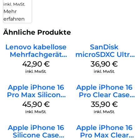
inkl. MwSt.
Mehr
erfahren
Ähnliche Produkte
Lenovo kabellose
SanDisk
Mehrfachgerät
microSDXC Ultra
Luna Grey
128 GB + Adapter
42,90
€
36,90
€
Mobile
inkl. MwSt.
inkl. MwSt.
Apple iPhone 16
Apple iPhone 16
Pro Max Silicone
Pro Clear Case
Case MagSafe
MagSafe
45,90
€
35,90
€
Ultramarine
Transparent
inkl. MwSt.
inkl. MwSt.
Apple iPhone 16
Apple iPhone 16
Silicone Case
Pro Max Clear