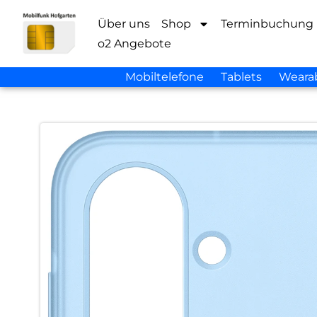
Über uns
Shop
Terminbuchung
o2 Angebote
Mobiltelefone
Tablets
Weara