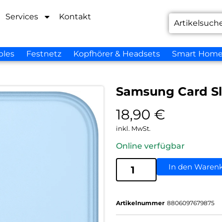
Services
Kontakt
bles
Festnetz
Kopfhörer & Headsets
Smart Hom
Samsung Card Sl
18,90
€
inkl. MwSt.
Online verfügbar
In den Waren
Artikelnummer
8806097679875