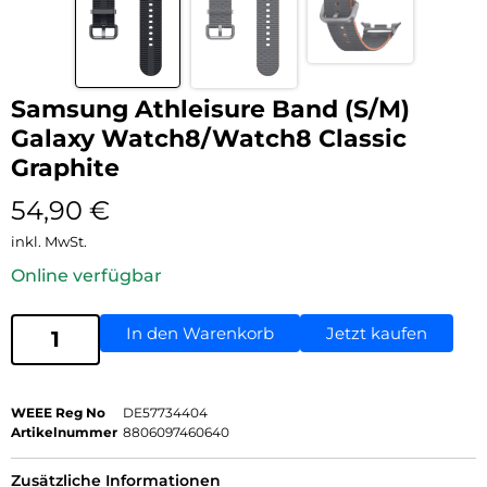
Samsung Athleisure Band (S/M)
Galaxy Watch8/Watch8 Classic
Graphite
54,90
€
inkl. MwSt.
Online verfügbar
In den Warenkorb
Jetzt kaufen
WEEE Reg No
DE57734404
Artikelnummer
8806097460640
Zusätzliche Informationen