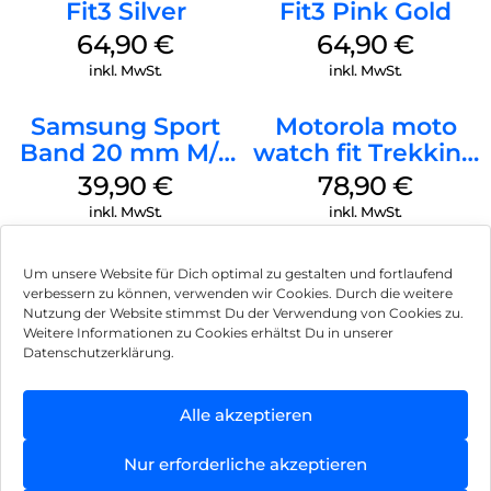
Fit3 Silver
Fit3 Pink Gold
64,90
€
64,90
€
inkl. MwSt.
inkl. MwSt.
Samsung Sport
Motorola moto
Band 20 mm M/L
watch fit Trekking
Galaxy Watch4
Green
39,90
€
78,90
€
Serie Graphite
inkl. MwSt.
inkl. MwSt.
Um unsere Website für Dich optimal zu gestalten und fortlaufend
verbessern zu können, verwenden wir Cookies. Durch die weitere
Nutzung der Website stimmst Du der Verwendung von Cookies zu.
Impressum
Weitere Informationen zu Cookies erhältst Du in unserer
Datenschutzerklärung.
AGB
Datenschutz
Alle akzeptieren
Vertrag widerrufen
Nur erforderliche akzeptieren