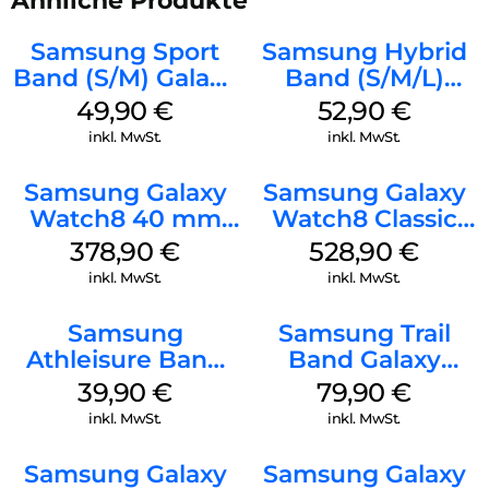
Ähnliche Produkte
Samsung Sport
Samsung Hybrid
Band (S/M) Galaxy
Band (S/M/L)
Watch8/Watch8
Galaxy
49,90
€
52,90
€
Classic White
Watch8/Watch8
inkl. MwSt.
inkl. MwSt.
Classic White
Samsung Galaxy
Samsung Galaxy
Watch8 40 mm
Watch8 Classic
Graphite
Black
378,90
€
528,90
€
inkl. MwSt.
inkl. MwSt.
Samsung
Samsung Trail
Athleisure Band
Band Galaxy
M/L Galaxy
Watch Ultra
39,90
€
79,90
€
Watch7 Silver
Orange
inkl. MwSt.
inkl. MwSt.
Samsung Galaxy
Samsung Galaxy