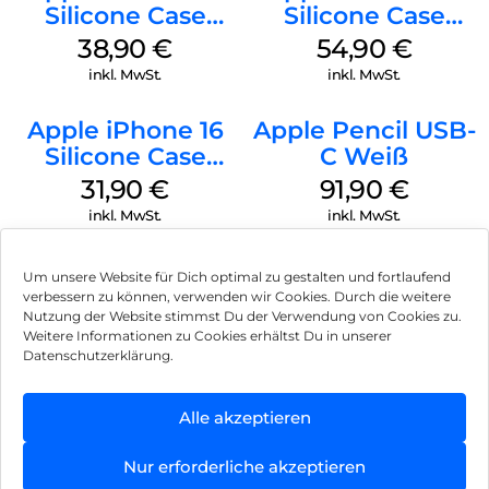
Silicone Case
Silicone Case
MagSafe
MagSafe Lake
38,90
€
54,90
€
Ultramarine
Green
inkl. MwSt.
inkl. MwSt.
Apple iPhone 16
Apple Pencil USB-
Silicone Case
C Weiß
MagSafe Fuchsia
31,90
€
91,90
€
inkl. MwSt.
inkl. MwSt.
Um unsere Website für Dich optimal zu gestalten und fortlaufend
verbessern zu können, verwenden wir Cookies. Durch die weitere
Nutzung der Website stimmst Du der Verwendung von Cookies zu.
Impressum
Weitere Informationen zu Cookies erhältst Du in unserer
Datenschutzerklärung.
AGB
Datenschutz
Alle akzeptieren
Vertrag widerrufen
Nur erforderliche akzeptieren