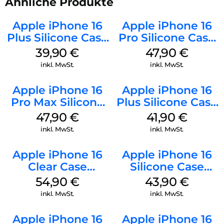
Ähnliche Produkte
Apple iPhone 16
Apple iPhone 16
Plus Silicone Case
Pro Silicone Case
MagSafe Plum
MagSafe Denim
39,90
€
47,90
€
inkl. MwSt.
inkl. MwSt.
Apple iPhone 16
Apple iPhone 16
Pro Max Silicone
Plus Silicone Case
Case MagSafe
MagSafe Stone
47,90
€
41,90
€
Black
Gray
inkl. MwSt.
inkl. MwSt.
Apple iPhone 16
Apple iPhone 16
Clear Case
Silicone Case
MagSafe
MagSafe Plum
54,90
€
43,90
€
Transparent
inkl. MwSt.
inkl. MwSt.
Apple iPhone 16
Apple iPhone 16