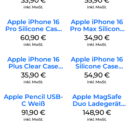
33,90
€
55,90
€
Stone Gray
inkl. MwSt.
inkl. MwSt.
Apple iPhone 16
Apple iPhone 16
Pro Silicone Case
Pro Max Silicone
MagSafe Stone
Case MagSafe
60,90
€
34,90
€
Gray
Denim
inkl. MwSt.
inkl. MwSt.
Apple iPhone 16
Apple iPhone 16
Plus Clear Case
Silicone Case
MagSafe
MagSafe Lake
35,90
€
54,90
€
Transparent
Green
inkl. MwSt.
inkl. MwSt.
Apple Pencil USB-
Apple MagSafe
C Weiß
Duo Ladegerät
Weiß
91,90
€
148,90
€
inkl. MwSt.
inkl. MwSt.