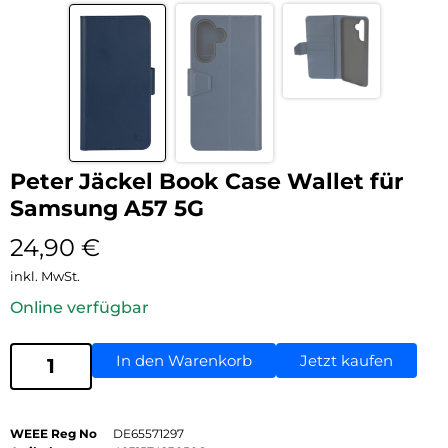
Peter Jäckel Book Case Wallet für
Samsung A57 5G
24,90
€
inkl. MwSt.
Online verfügbar
In den Warenkorb
Jetzt kaufen
WEEE Reg No
DE65571297