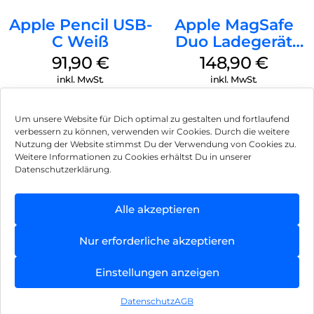
Apple Pencil USB-
Apple MagSafe
C Weiß
Duo Ladegerät
Weiß
91,90
€
148,90
€
inkl. MwSt.
inkl. MwSt.
Um unsere Website für Dich optimal zu gestalten und fortlaufend
verbessern zu können, verwenden wir Cookies. Durch die weitere
Nutzung der Website stimmst Du der Verwendung von Cookies zu.
Impressum
Weitere Informationen zu Cookies erhältst Du in unserer
Datenschutzerklärung.
AGB
Datenschutz
Alle akzeptieren
Vertrag widerrufen
Nur erforderliche akzeptieren
Hinweis zur Batterieentsorgung
Einstellungen anzeigen
Newsletter
Datenschutz
AGB
©
2026
, Brodos AG – All Rights Reserved.