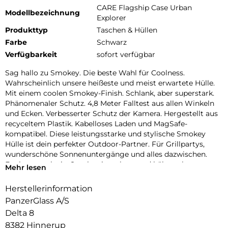
CARE Flagship Case Urban
Modellbezeichnung
Explorer
Produkttyp
Taschen & Hüllen
Farbe
Schwarz
Verfügbarkeit
sofort verfügbar
Sag hallo zu Smokey. Die beste Wahl für Coolness.
Wahrscheinlich unsere heißeste und meist erwartete Hülle.
Mit einem coolen Smokey-Finish. Schlank, aber superstark.
Phänomenaler Schutz. 4,8 Meter Falltest aus allen Winkeln
und Ecken. Verbesserter Schutz der Kamera. Hergestellt aus
recyceltem Plastik. Kabelloses Laden und MagSafe-
kompatibel. Diese leistungsstarke und stylische Smokey
Hülle ist dein perfekter Outdoor-Partner. Für Grillpartys,
wunderschöne Sonnenuntergänge und alles dazwischen.
Egal wo, egal wie, Smokey ist robust und hält auch extremen
Mehr lesen
Stürzen stand, damit du immer die Ruhe bewahrst. DARE TO
CARE CARE ist eine verspielte und schützende internationale
Herstellerinformation
Tech- und Lifestyle-Marke, die aus den hochwertigsten
PanzerGlass A/S
Materialien hergestellt und von Mode-, Kunst- und
Delta 8
Musiktrends beeinflusst wird. Wir kümmern uns um
8382 Hinnerup
Menschen und die Welt, in der wir leben. Wir legen Wert auf