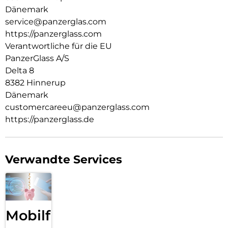
Nachhaltigkeit und Selbstdarstellung. Wir kümmern uns um
Dänemark
Technik und die Lebensdauer von Technik. Verwandle dein
service@panzerglas.com
Handy in ein stilvoll geschütztes Accessoire. Zeig der Welt,
https://panzerglass.com
dass du dich um sie sorgst.
Verantwortliche für die EU
PanzerGlass A/S
Delta 8
8382 Hinnerup
Dänemark
customercareeu@panzerglass.com
https://panzerglass.de
Verwandte Services
Mobilfunk