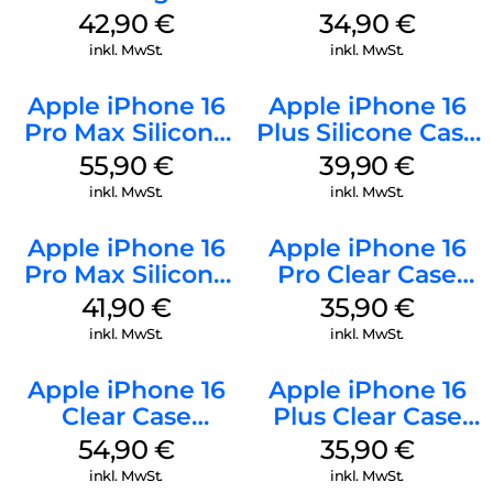
Luna Grey
Case MagSafe
42,90
€
34,90
€
Denim
inkl. MwSt.
inkl. MwSt.
Apple iPhone 16
Apple iPhone 16
Pro Max Silicone
Plus Silicone Case
Case MagSafe
MagSafe Plum
55,90
€
39,90
€
Stone Gray
inkl. MwSt.
inkl. MwSt.
Apple iPhone 16
Apple iPhone 16
Pro Max Silicone
Pro Clear Case
Case MagSafe
MagSafe
41,90
€
35,90
€
Ultramarine
Transparent
inkl. MwSt.
inkl. MwSt.
Apple iPhone 16
Apple iPhone 16
Clear Case
Plus Clear Case
MagSafe
MagSafe
54,90
€
35,90
€
Transparent
Transparent
inkl. MwSt.
inkl. MwSt.