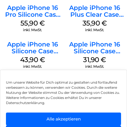
Apple iPhone 16
Apple iPhone 16
Pro Silicone Case
Plus Clear Case
MagSafe Stone
MagSafe
55,90
€
35,90
€
Gray
Transparent
inkl. MwSt.
inkl. MwSt.
Apple iPhone 16
Apple iPhone 16
Silicone Case
Silicone Case
MagSafe Plum
MagSafe Fuchsia
43,90
€
31,90
€
inkl. MwSt.
inkl. MwSt.
Um unsere Website für Dich optimal zu gestalten und fortlaufend
verbessern zu können, verwenden wir Cookies. Durch die weitere
Nutzung der Website stimmst Du der Verwendung von Cookies zu.
Impressum
Weitere Informationen zu Cookies erhältst Du in unserer
Datenschutzerklärung.
AGB
Datenschutz
Alle akzeptieren