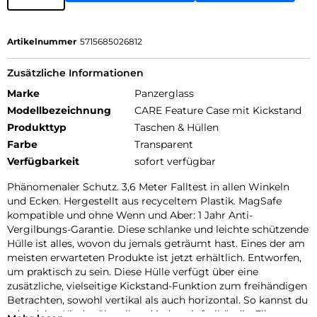
Artikelnummer
5715685026812
Zusätzliche Informationen
Marke
Panzerglass
Modellbezeichnung
CARE Feature Case mit Kickstand
Produkttyp
Taschen & Hüllen
Farbe
Transparent
Verfügbarkeit
sofort verfügbar
Phänomenaler Schutz. 3,6 Meter Falltest in allen Winkeln
und Ecken. Hergestellt aus recyceltem Plastik. MagSafe
kompatible und ohne Wenn und Aber: 1 Jahr Anti-
Vergilbungs-Garantie. Diese schlanke und leichte schützende
Hülle ist alles, wovon du jemals geträumt hast. Eines der am
meisten erwarteten Produkte ist jetzt erhältlich. Entworfen,
um praktisch zu sein. Diese Hülle verfügt über eine
zusätzliche, vielseitige Kickstand-Funktion zum freihändigen
Betrachten, sowohl vertikal als auch horizontal. So kannst du
oder deine Kinder überall und jederzeit freihändig Filme