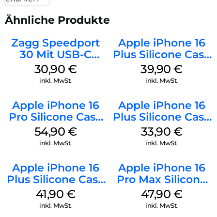
Ähnliche Produkte
Zagg Speedport
Apple iPhone 16
30 Mit USB-C
Plus Silicone Case
Kabel Weiß
MagSafe Plum
30,90
€
39,90
€
inkl. MwSt.
inkl. MwSt.
Apple iPhone 16
Apple iPhone 16
Pro Silicone Case
Plus Silicone Case
MagSafe Black
MagSafe Lake
54,90
€
33,90
€
Green
inkl. MwSt.
inkl. MwSt.
Apple iPhone 16
Apple iPhone 16
Plus Silicone Case
Pro Max Silicone
MagSafe Stone
Case MagSafe
41,90
€
47,90
€
Gray
Black
inkl. MwSt.
inkl. MwSt.