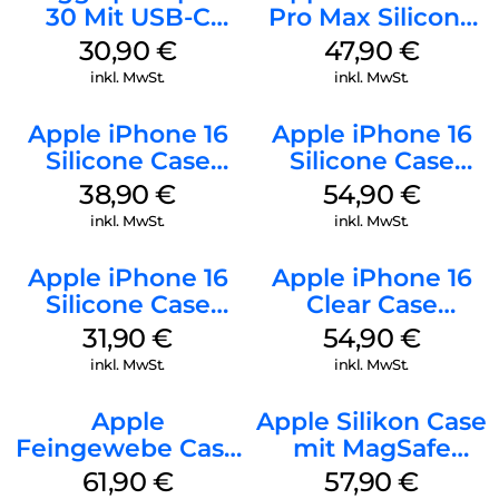
30 Mit USB-C
Pro Max Silicone
Kabel Weiß
Case MagSafe
30,90
€
47,90
€
Black
inkl. MwSt.
inkl. MwSt.
Apple iPhone 16
Apple iPhone 16
Silicone Case
Silicone Case
MagSafe
MagSafe Black
38,90
€
54,90
€
Ultramarine
inkl. MwSt.
inkl. MwSt.
Apple iPhone 16
Apple iPhone 16
Silicone Case
Clear Case
MagSafe Fuchsia
MagSafe
31,90
€
54,90
€
Transparent
inkl. MwSt.
inkl. MwSt.
Apple
Apple Silikon Case
Feingewebe Case
mit MagSafe
iPhone 15 Pro
iPhone 14 Pro
61,90
€
57,90
€