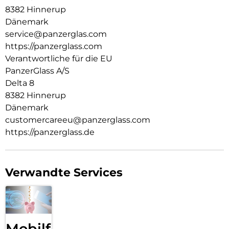
Welt, in der wir leben. Wir legen Wert auf Nachhaltigkeit und
8382 Hinnerup
Selbstdarstellung. Wir kümmern uns um Technik und die
Dänemark
Lebensdauer von Technik. Verwandle dein Handy in ein
service@panzerglas.com
stilvoll geschütztes Accessoire. Zeig der Welt, dass du dich
https://panzerglass.com
um sie sorgst.
Verantwortliche für die EU
PanzerGlass A/S
Delta 8
8382 Hinnerup
Dänemark
customercareeu@panzerglass.com
https://panzerglass.de
Verwandte Services
Mobilfunk