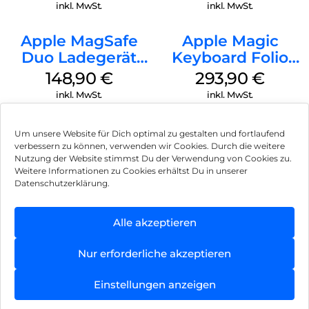
MagSafe Schwarz
(PRODUCT)RED
inkl. MwSt.
inkl. MwSt.
Apple MagSafe
Apple Magic
Duo Ladegerät
Keyboard Folio
Weiß
iPad 10.9″ (10.Gen.)
148,90
€
293,90
€
Weiß
inkl. MwSt.
inkl. MwSt.
Um unsere Website für Dich optimal zu gestalten und fortlaufend
verbessern zu können, verwenden wir Cookies. Durch die weitere
Nutzung der Website stimmst Du der Verwendung von Cookies zu.
Impressum
Weitere Informationen zu Cookies erhältst Du in unserer
Datenschutzerklärung.
AGB
Datenschutz
Alle akzeptieren
Vertrag widerrufen
Nur erforderliche akzeptieren
Hinweis zur Batterieentsorgung
Einstellungen anzeigen
Newsletter