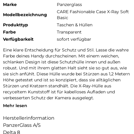
Marke
Panzerglass
CARE Fashionable Case X-Ray Soft
Modellbezeichnung
Basic
Produkttyp
Taschen & Hüllen
Farbe
Transparent
Verfügbarkeit
sofort verfügbar
Eine klare Entscheidung für Schutz und Stil. Lasse die wahre
Farbe deines Handy durchscheinen. Mit einem weichen,
schlanken Design ist diese Schutzhülle innen und außen
robust. Und mit ihrem glatten Halt sieht sie so gut aus, wie
sie sich anfühlt. Diese Hülle wurde bei Stürzen aus 1,2 Metern
Höhe getestet und ist so konzipiert, dass sie alltäglichen
Stürzen und Kratzern standhält. Die X-Ray-Hülle aus
recyceltem Kunststoff ist für kabelloses Aufladen und
verbesserten Schutz der Kamera ausgelegt.
Mehr lesen
DARE TO CARE:
CARE ist eine verspielte und schützende internationale Tech-
Herstellerinformation
und Lifestyle-Marke, die aus den hochwertigsten Materialien
PanzerGlass A/S
hergestellt und von Mode-, Kunst- und Musiktrends
beeinflusst wird. Wir kümmern uns um Menschen und die
Delta 8