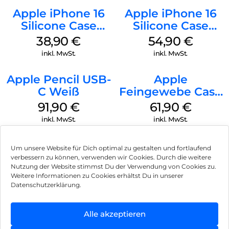
Apple iPhone 16
Apple iPhone 16
Silicone Case
Silicone Case
MagSafe
MagSafe Black
38,90
€
54,90
€
Ultramarine
inkl. MwSt.
inkl. MwSt.
Apple Pencil USB-
Apple
C Weiß
Feingewebe Case
iPhone 15 Pro
91,90
€
61,90
€
MagSafe Schwarz
inkl. MwSt.
inkl. MwSt.
Um unsere Website für Dich optimal zu gestalten und fortlaufend
verbessern zu können, verwenden wir Cookies. Durch die weitere
Nutzung der Website stimmst Du der Verwendung von Cookies zu.
Impressum
Weitere Informationen zu Cookies erhältst Du in unserer
Datenschutzerklärung.
AGB
Datenschutz
Alle akzeptieren