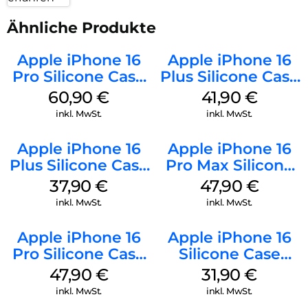
Ähnliche Produkte
Apple iPhone 16
Apple iPhone 16
Pro Silicone Case
Plus Silicone Case
MagSafe Stone
MagSafe Stone
60,90
€
41,90
€
Gray
Gray
inkl. MwSt.
inkl. MwSt.
Apple iPhone 16
Apple iPhone 16
Plus Silicone Case
Pro Max Silicone
MagSafe Lake
Case MagSafe
37,90
€
47,90
€
Green
Black
inkl. MwSt.
inkl. MwSt.
Apple iPhone 16
Apple iPhone 16
Pro Silicone Case
Silicone Case
MagSafe Denim
MagSafe Fuchsia
47,90
€
31,90
€
inkl. MwSt.
inkl. MwSt.