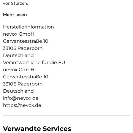
vor Stürzen.
Das Display ist durch die seitlichen Flanken geschützt.
Mehr lesen
Durch die verwendeten Materialien ist Ihr Gerät bestens
Herstellerinformation
geschützt.
nevox GmbH
Die Anschlüsse, Knöpfe und Kamera bleiben voll zugänglich.
Cervantesstraße 10
33106 Paderborn
Hochwertiges schmutzabweisendes Material und langlebige
Deutschland
Zusammensetzung der Materialien.
Verantwortliche für die EU
nevox GmbH
Cervantesstraße 10
33106 Paderborn
Deutschland
info@nevox.de
https://nevox.de
Verwandte Services