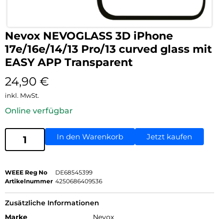
Nevox NEVOGLASS 3D iPhone
17e/16e/14/13 Pro/13 curved glass mit
EASY APP Transparent
24,90
€
inkl. MwSt.
Online verfügbar
In den Warenkorb
Jetzt kaufen
WEEE Reg No
DE68545399
Artikelnummer
4250686409536
Zusätzliche Informationen
Marke
Nevox