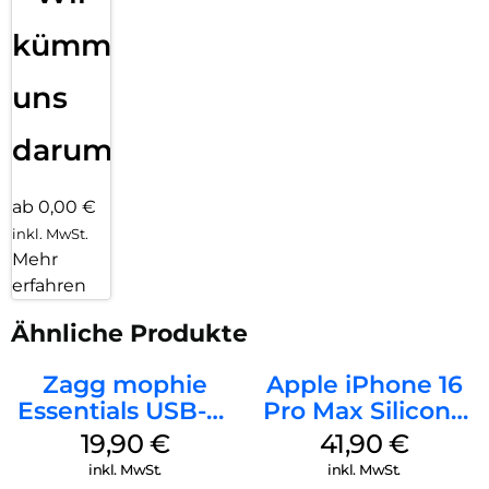
kümmern
uns
darum!
ab 0,00 €
inkl. MwSt.
Mehr
erfahren
Ähnliche Produkte
Zagg mophie
Apple iPhone 16
Essentials USB-C-
Pro Max Silicone
20W Charger PD
Case MagSafe
19,90
€
41,90
€
Weiß
Ultramarine
inkl. MwSt.
inkl. MwSt.