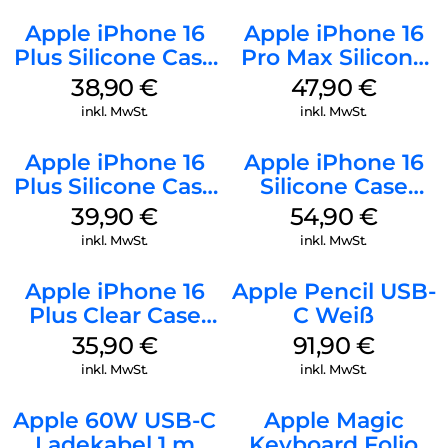
Apple iPhone 16
Apple iPhone 16
Plus Silicone Case
Pro Max Silicone
MagSafe Denim
Case MagSafe
38,90
€
47,90
€
Black
inkl. MwSt.
inkl. MwSt.
Apple iPhone 16
Apple iPhone 16
Plus Silicone Case
Silicone Case
MagSafe Plum
MagSafe Lake
39,90
€
54,90
€
Green
inkl. MwSt.
inkl. MwSt.
Apple iPhone 16
Apple Pencil USB-
Plus Clear Case
C Weiß
MagSafe
35,90
€
91,90
€
Transparent
inkl. MwSt.
inkl. MwSt.
Apple 60W USB-C
Apple Magic
Ladekabel 1 m
Keyboard Folio