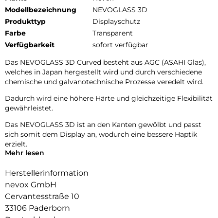
Modellbezeichnung
NEVOGLASS 3D
Produkttyp
Displayschutz
Farbe
Transparent
Verfügbarkeit
sofort verfügbar
Das NEVOGLASS 3D Curved besteht aus AGC (ASAHI Glas),
welches in Japan hergestellt wird und durch verschiedene
chemische und galvanotechnische Prozesse veredelt wird.
Dadurch wird eine höhere Härte und gleichzeitige Flexibilität
gewährleistet.
Das NEVOGLASS 3D ist an den Kanten gewölbt und passt
sich somit dem Display an, wodurch eine bessere Haptik
erzielt.
Mehr lesen
Durch die Umformungen wird das komplette Display
zuverlässig geschützt.
Herstellerinformation
nevox GmbH
Glasdicke – 0.33mm
Cervantesstraße 10
Eckenradius – 2.5D
Material Art Crystal Klar
33106 Paderborn