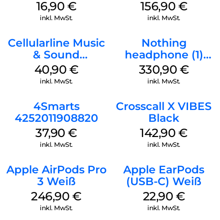
mm Schwarz
16,90
€
156,90
€
inkl. MwSt.
inkl. MwSt.
Cellularline Music
Nothing
& Sound
headphone (1)
Bluetooth
Schwarz
40,90
€
330,90
€
Headphone MAXI
inkl. MwSt.
inkl. MwSt.
3 Blue
4Smarts
Crosscall X VIBES
4252011908820
Black
37,90
€
142,90
€
inkl. MwSt.
inkl. MwSt.
Apple AirPods Pro
Apple EarPods
3 Weiß
(USB-C) Weiß
246,90
€
22,90
€
inkl. MwSt.
inkl. MwSt.