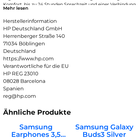
Komfort, bis zu 24 Stunden Sprechzeit und einer Verbindung
Mehr lesen
zu mehreren Geräten. Mit einer Desktop-Ladestation oder
dem Headset im kabelgebundenen USB-Modus können Sie
Herstellerinformation
Ihre Sprechzeit verlängern.
HP Deutschland GmbH
Herrenberger Straße 140
71034 Böblingen
Deutschland
https://www.hp.com
Verantwortliche für die EU
HP REG 23010
08028 Barcelona
Spanien
reg@hp.com
Ähnliche Produkte
Samsung
Samsung Galaxy
Earphones 3,5
Buds3 Silver