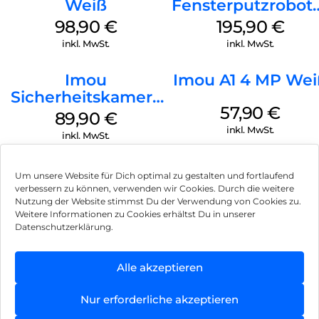
Weiß
Fensterputzrobot
noch keine Sekunde.
Weiß
98,90
€
195,90
€
Einfamilienhaus mit schöner Galerie:
inkl. MwSt.
inkl. MwSt.
Die junge Familie hat ihren Neubau mit smarter Technik von
Homematic IP ausgestattet, um noch mehr Komfort im
Imou
Imou A1 4 MP Wei
Zuhause genießen zu können sowie zukunftssicher zu bauen.
Sicherheitskamera
Neubau in Oppin:
57,90
€
Draußen IPC-
89,90
€
F42EAP Geschoss
inkl. MwSt.
Der moderne Neubau in Oppin verfügt über zwei Etagen mit
inkl. MwSt.
großzügigen Fensterfronten und Balkonen.
Weiß
Um unsere Website für Dich optimal zu gestalten und fortlaufend
verbessern zu können, verwenden wir Cookies. Durch die weitere
Nutzung der Website stimmst Du der Verwendung von Cookies zu.
Impressum
Weitere Informationen zu Cookies erhältst Du in unserer
Datenschutzerklärung.
AGB
Datenschutz
Alle akzeptieren
Vertrag widerrufen
Nur erforderliche akzeptieren
Hinweis zur Batterieentsorgung