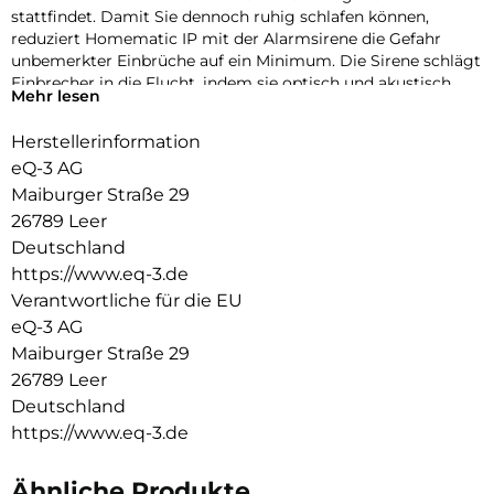
stattfindet. Damit Sie dennoch ruhig schlafen können,
reduziert Homematic IP mit der Alarmsirene die Gefahr
unbemerkter Einbrüche auf ein Minimum. Die Sirene schlägt
Einbrecher in die Flucht, indem sie optisch und akustisch
Mehr lesen
alarmiert. Das bekommen nicht nur Sie mit, sondern auch
die gesamte Nachbarschaft und Passanten.
Herstellerinformation
Unsere Produkte in neuer Dimension:
eQ-3 AG
Maiburger Straße 29
Drehen Sie das Produkt in alle Richtungen, zoomen Sie
26789 Leer
heran und erleben Sie es in drei Dimensionen. So erhalten Sie
ein detailgenaues Bild von Ihren Lieblingsprodukten.
Deutschland
https://www.eq-3.de
Ihre Vorteile auf einen Blick:
Verantwortliche für die EU
Sie wollen sicherer leben, Geld sparen und die Umwelt
eQ-3 AG
schonen oder einfach Ihren Wohnkomfort erhöhen? Es gibt
Maiburger Straße 29
viele gute Gründe für ein Smart Home. Finden Sie jetzt mehr
26789 Leer
heraus!
Deutschland
Smarte Helfer für Ihr Zuhause:
https://www.eq-3.de
Mit über 150 smarten Helfern haben wir für jede Idee die
passende Lösung. Folgen Sie unserer Empfehlung oder
Ähnliche Produkte