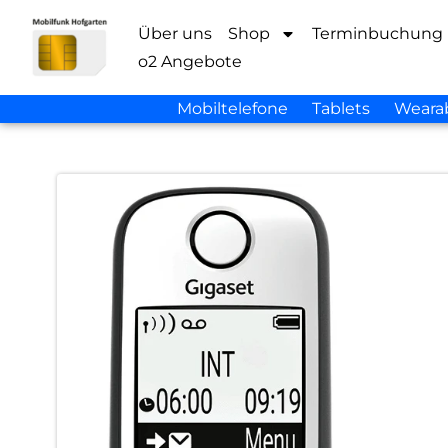
Über uns
Shop
Terminbuchung
o2 Angebote
Mobiltelefone
Tablets
Weara