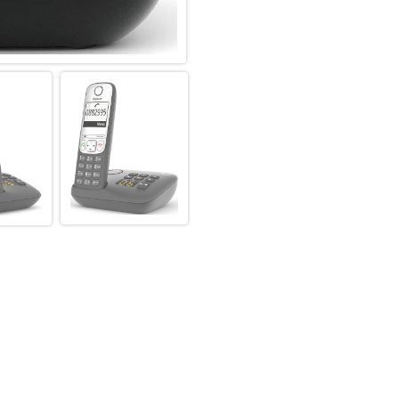
Weiß-Grafik-Display sein. Das 
Schrift auf weißem Hintergru
bewusst darauf ab, das Bedien
eine ergonomische Tastatur mi
hohen Komfort beim Telefonie
Auch mal abschalten – dank S
Wer mal nicht telefonieren 
Anrufer auch ignorieren: Bei a
Rufnummern, die darin enthalte
Unerwünschte Telefonnummern t
übernehmen sie aus der Anruf
Rufnummernübermittlung könne
Zeitsteuerung bestimmen, wann
Bleiben Sie in Kontakt – mit i
Das Gigaset A690 macht Kommu
Stunden Sprechzeit immer die 
können. Im Telefonbuch des G
und die letzten 25 Anrufe mit
Darüber hinaus bleiben Sie be