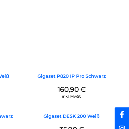
echnologie ausgestattet. Das heißt: Die Telefone sind
rieb; und das auch bei Betrieb mehrerer Mobilteile, wenn
en Mobilteile ebenfalls ECO DECT unterstützen. Während
Sendeleistung automatisch an die Entfernung zwischen
er der Abstand zur Basis ist, desto geringer ist die
-Reichweite lässt sich der ECO DECT-Modus jederzeit
Weiß
Gigaset P820 IP Pro Schwarz
160,90
€
inkl. MwSt.
hwarz
Gigaset DESK 200 Weiß