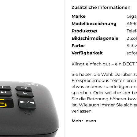
Zusätzliche Informationen
Marke
Giga
Modellbezeichnung
A69
Produkttyp
Telef
Bildschirmdiagonale
2 Zol
Farbe
Schw
Verfügbarkeit
sofo
Klingt einfach gut – ein DECT
Sie haben die Wahl: Darüber zu
Freisprechmodus telefonieren 
etwas anderes zu erledigen u
sprechen. Oder welches der be
Sie die Betonung höherer bzw.
ist. Wie auch immer Sie sich e
verlassen!
Mehr lesen
Übersichtlich, ergonomisch, in
Was am Gigaset A690 zuerst in