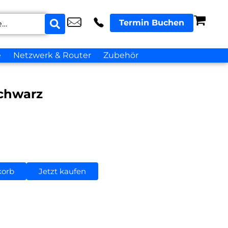
Termin Buchen
e
Netzwerk & Router
Zubehör
chwarz
korb
Jetzt kaufen