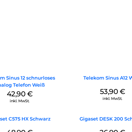
umweltfreundlichen ECO DECT T
strahlungsfrei im Standby-Bet
die Basis und alle angemeldet
des Gesprächs passt sich die 
Basis und Mobilteil an. Je klein
Strahlung. Für maximale DECT
deaktivieren.
m Sinus 12 schnurloses
Telekom Sinus A12 
alog Telefon Weiß
53,90
€
42,90
€
inkl. MwSt.
inkl. MwSt.
set C575 HX Schwarz
Gigaset DESK 200 Sc