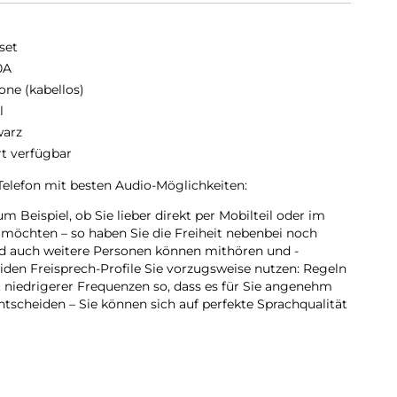
set
0A
one (kabellos)
l
arz
rt verfügbar
 Telefon mit besten Audio-Möglichkeiten:
m Beispiel, ob Sie lieber direkt per Mobilteil oder im
möchten – so haben Sie die Freiheit nebenbei noch
nd auch weitere Personen können mithören und -
iden Freisprech-Profile Sie vorzugsweise nutzen: Regeln
 niedrigerer Frequenzen so, dass es für Sie angenehm
ntscheiden – Sie können sich auf perfekte Sprachqualität
tuitiv – so komfortabel kann Telefonieren sein:
s Auge sticht, dürfte das große, beleuchtete Schwarz-