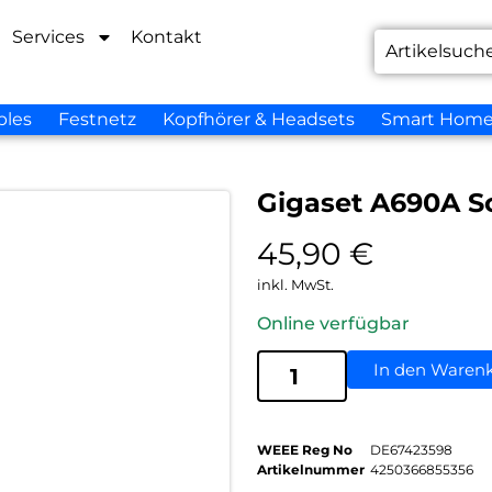
Services
Kontakt
bles
Festnetz
Kopfhörer & Headsets
Smart Hom
Gigaset A690A S
45,90
€
inkl. MwSt.
Online verfügbar
In den Waren
WEEE Reg No
DE67423598
Artikelnummer
4250366855356