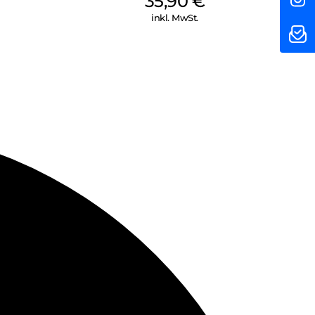
35,90
€
inkl. MwSt.