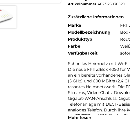
Artikelnummer
4023125030529
Zusätzliche Informationen
Marke
FRIT
Modellbezeichnung
Box 
Produkttyp
Rout
Farbe
Wei
Verfügbarkeit
sofo
Schnelles Heimnetz mit Wi-F
Die neue FRITZ!Box 4050 für W
an ein bereits vorhandenes Gla
(5 GHz) und 600 MBit/s (2,4 GH
rasantes Heimnetzwerk. Die F
Streams, Video-Chats, Downlo
Gigabit-WAN-Anschluss, Gigab
Telefonanlage mit DECT-Basisst
analoges Telefon. Durch ihre 
die FRITZ!Box 4050 für den Ein
Mehr lesen
Zentrale im WLAN Mesh: