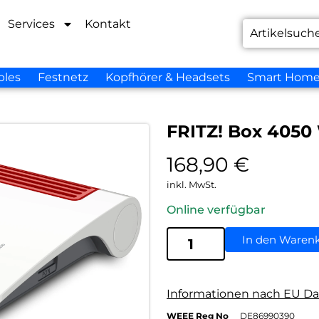
Services
Kontakt
bles
Festnetz
Kopfhörer & Headsets
Smart Hom
FRITZ! Box 4050
168,90
€
inkl. MwSt.
Online verfügbar
In den Waren
Informationen nach EU Da
WEEE Reg No
DE86990390