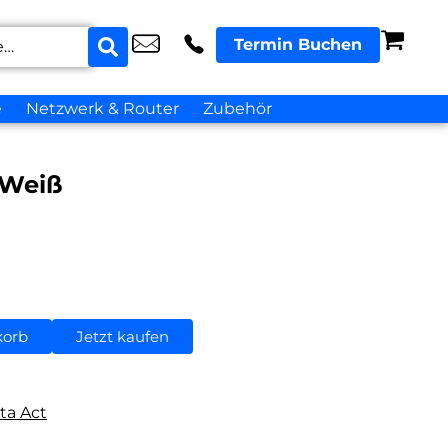
Termin Buchen
e
Netzwerk & Router
Zubehör
 Weiß
korb
Jetzt kaufen
ta Act