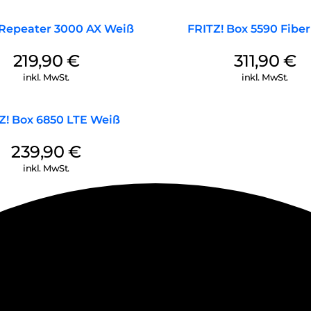
 Repeater 3000 AX Weiß
FRITZ! Box 5590 Fibe
219,90
€
311,90
€
inkl. MwSt.
inkl. MwSt.
Z! Box 6850 LTE Weiß
239,90
€
inkl. MwSt.