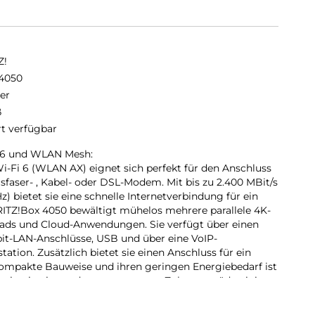
Z!
4050
er
ß
rt verfügbar
i 6 und WLAN Mesh:
i-Fi 6 (WLAN AX) eignet sich perfekt für den Anschluss
sfaser- , Kabel- oder DSL-Modem. Mit bis zu 2.400 MBit/s
z) bietet sie eine schnelle Internetverbindung für ein
RITZ!Box 4050 bewältigt mühelos mehrere parallele 4K-
ads und Cloud-Anwendungen. Sie verfügt über einen
it-LAN-Anschlüsse, USB und über eine VoIP-
ation. Zusätzlich bietet sie einen Anschluss für ein
kompakte Bauweise und ihren geringen Energiebedarf ist
stieg in ein modernes vernetztes Zuhause prädestiniert.