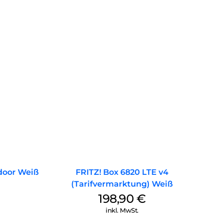
IPTV, Video on Demand oder 4K-Streaming.
door Weiß
FRITZ! Box 6820 LTE v4
(Tarifvermarktung) Weiß
198,90
€
inkl. MwSt.