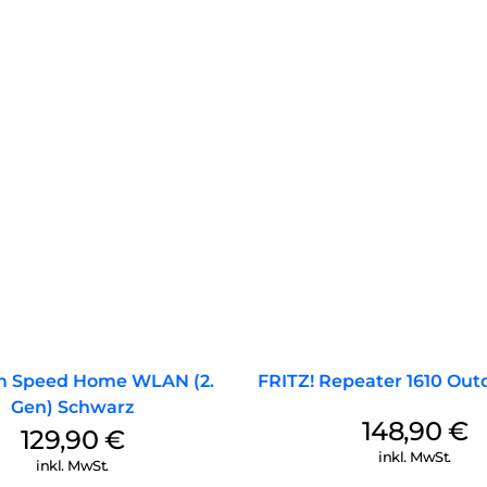
Multimedia-Anwendungen wie 
m Speed Home WLAN (2.
FRITZ! Repeater 1610 Out
Gen) Schwarz
148,90
€
129,90
€
inkl. MwSt.
inkl. MwSt.