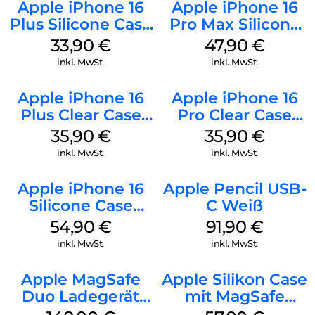
Apple iPhone 16
Apple iPhone 16
Plus Silicone Case
Pro Max Silicone
MagSafe Lake
Case MagSafe
33,90
€
47,90
€
Green
Black
inkl. MwSt.
inkl. MwSt.
Apple iPhone 16
Apple iPhone 16
Plus Clear Case
Pro Clear Case
MagSafe
MagSafe
35,90
€
35,90
€
Transparent
Transparent
inkl. MwSt.
inkl. MwSt.
Apple iPhone 16
Apple Pencil USB-
Silicone Case
C Weiß
MagSafe Lake
54,90
€
91,90
€
Green
inkl. MwSt.
inkl. MwSt.
Apple MagSafe
Apple Silikon Case
Duo Ladegerät
mit MagSafe
Weiß
iPhone 14 Pro