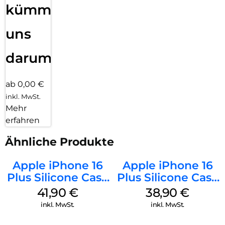
kümmern
uns
darum!
ab 0,00 €
inkl. MwSt.
Mehr
erfahren
Ähnliche Produkte
Apple iPhone 16
Apple iPhone 16
Plus Silicone Case
Plus Silicone Case
MagSafe Stone
MagSafe Denim
41,90
€
38,90
€
Gray
inkl. MwSt.
inkl. MwSt.