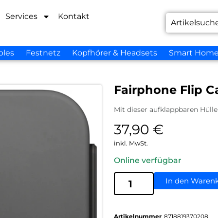
Services
Kontakt
bles
Festnetz
Kopfhörer & Headsets
Smart Hom
Fairphone Flip C
Mit dieser aufklappbaren Hülle
37,90
€
inkl. MwSt.
Online verfügbar
In den Waren
Artikelnummer
8718819370208