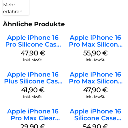
Mehr
erfahren
Ähnliche Produkte
Apple iPhone 16
Apple iPhone 16
Pro Silicone Case
Pro Max Silicone
MagSafe Denim
Case MagSafe
47,90
€
55,90
€
Stone Gray
inkl. MwSt.
inkl. MwSt.
Apple iPhone 16
Apple iPhone 16
Plus Silicone Case
Pro Max Silicone
MagSafe Stone
Case MagSafe
41,90
€
47,90
€
Gray
Black
inkl. MwSt.
inkl. MwSt.
Apple iPhone 16
Apple iPhone 16
Pro Max Clear
Silicone Case
Case MagSafe
MagSafe Black
29,90
€
54,90
€