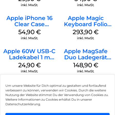
Transparent
inkl. MwSt.
inkl. MwSt.
Apple iPhone 16
Apple Magic
Clear Case
Keyboard Folio
MagSafe
iPad 10.9″ (10.Gen.)
54,90
€
293,90
€
Transparent
Weiß
inkl. MwSt.
inkl. MwSt.
Apple 60W USB-C
Apple MagSafe
Ladekabel 1 m
Duo Ladegerät
Weiß
Weiß
24,90
€
148,90
€
inkl. MwSt.
inkl. MwSt.
Um unsere Website für Dich optimal zu gestalten und fortlaufend
verbessern zu können, verwenden wir Cookies. Durch die weitere
Nutzung der Website stimmst Du der Verwendung von Cookies zu.
Impressum
Weitere Informationen zu Cookies erhältst Du in unserer
Datenschutzerklärung.
AGB