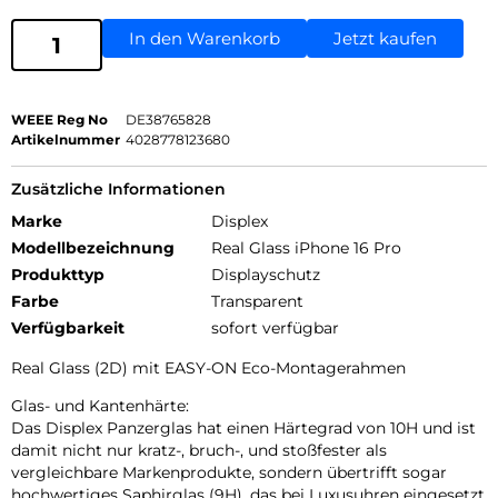
In den Warenkorb
Jetzt kaufen
WEEE Reg No
DE38765828
Artikelnummer
4028778123680
Zusätzliche Informationen
Marke
Displex
Modellbezeichnung
Real Glass iPhone 16 Pro
Produkttyp
Displayschutz
Farbe
Transparent
Verfügbarkeit
sofort verfügbar
Real Glass (2D) mit EASY-ON Eco-Montagerahmen
Glas- und Kantenhärte:
Das Displex Panzerglas hat einen Härtegrad von 10H und ist
damit nicht nur kratz-, bruch-, und stoßfester als
vergleichbare Markenprodukte, sondern übertrifft sogar
hochwertiges Saphirglas (9H), das bei Luxusuhren eingesetzt