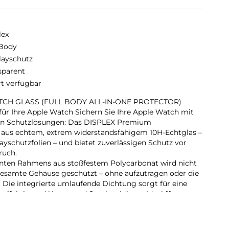
lex
 Body
layschutz
sparent
rt verfügbar
CH GLASS (FULL BODY ALL-IN-ONE PROTECTOR)
r Ihre Apple Watch Sichern Sie Ihre Apple Watch mit
ren Schutzlösungen: Das DISPLEX Premium
s echtem, extrem widerstandsfähigem 10H-Echtglas –
ayschutzfolien – und bietet zuverlässigen Schutz vor
ruch.
enten Rahmens aus stoßfestem Polycarbonat wird nicht
gesamte Gehäuse geschützt – ohne aufzutragen oder die
 Die integrierte umlaufende Dichtung sorgt für eine
r effektiv vor Wasser und Staub schützt – ideal für
or-Einsätze und den täglichen Gebrauch.
int-Beschichtung reduziert Fingerabdrücke und
rend die reaktionsschnelle Touch- und Button-