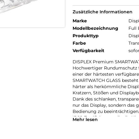
Zusätzliche Informationen
Marke
Disp
Modellbezeichnung
Full
Produkttyp
Disp
Farbe
Tran
Verfügbarkeit
sofo
DISPLEX Premium SMARTWAT
Hochwertiger Rundumschutz fü
einer der härtesten verfügba
SMARTWATCH GLASS besteht au
härter als herkömmliche Displ
Kratzern, Stößen und Displayb
Dank des schlanken, transpar
nur das Display, sondern das 
Bedienung zu beeinträchtigen.
IP68-Zertifizierung, die die Uh
Mehr lesen
sportliche Aktivitäten, Outdo
Eine High-Tech-Anti-Fingerpr
erleichtert die Reinigung, wäh