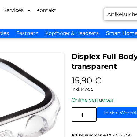
Services
Kontakt
bles
Festnetz
Kopfhörer & Headsets
Smart Hom
Displex Full Bod
transparent
15,90
€
inkl. MwSt.
Online verfügbar
In den Waren
Artikelnummer
4028778125738