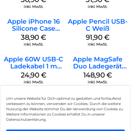
Transparent
inkl. MwSt.
inkl. MwSt.
Apple iPhone 16
Apple Pencil USB-
Silicone Case
C Weiß
MagSafe
38,90
€
91,90
€
Ultramarine
inkl. MwSt.
inkl. MwSt.
Apple 60W USB-C
Apple MagSafe
Ladekabel 1 m
Duo Ladegerät
Weiß
Weiß
24,90
€
148,90
€
inkl. MwSt.
inkl. MwSt.
Um unsere Website für Dich optimal zu gestalten und fortlaufend
verbessern zu können, verwenden wir Cookies. Durch die weitere
Nutzung der Website stimmst Du der Verwendung von Cookies zu.
Impressum
Weitere Informationen zu Cookies erhältst Du in unserer
Datenschutzerklärung.
AGB