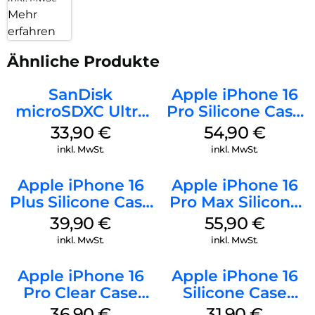
Mehr
erfahren
Ähnliche Produkte
SanDisk
Apple iPhone 16
microSDXC Ultra
Pro Silicone Case
128 GB + Adapter
MagSafe Black
33,90
€
54,90
€
Mobile
inkl. MwSt.
inkl. MwSt.
Apple iPhone 16
Apple iPhone 16
Plus Silicone Case
Pro Max Silicone
MagSafe Plum
Case MagSafe
39,90
€
55,90
€
Stone Gray
inkl. MwSt.
inkl. MwSt.
Apple iPhone 16
Apple iPhone 16
Pro Clear Case
Silicone Case
MagSafe
MagSafe Fuchsia
36,90
€
31,90
€