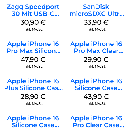
Zagg Speedport
SanDisk
30 Mit USB-C
microSDXC Ultra
Kabel Weiß
128 GB + Adapter
30,90
€
33,90
€
Mobile
inkl. MwSt.
inkl. MwSt.
Apple iPhone 16
Apple iPhone 16
Pro Max Silicone
Pro Max Clear
Case MagSafe
Case MagSafe
47,90
€
29,90
€
Black
Transparent
inkl. MwSt.
inkl. MwSt.
Apple iPhone 16
Apple iPhone 16
Plus Silicone Case
Silicone Case
MagSafe Black
MagSafe Plum
28,90
€
43,90
€
inkl. MwSt.
inkl. MwSt.
Apple iPhone 16
Apple iPhone 16
Silicone Case
Pro Clear Case