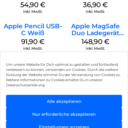
MagSafe Lake
MagSafe
54,90
€
36,90
€
Green
Transparent
inkl. MwSt.
inkl. MwSt.
Apple Pencil USB-
Apple MagSafe
C Weiß
Duo Ladegerät
Weiß
91,90
€
148,90
€
inkl. MwSt.
inkl. MwSt.
Um unsere Website für Dich optimal zu gestalten und fortlaufend
verbessern zu können, verwenden wir Cookies. Durch die weitere
Nutzung der Website stimmst Du der Verwendung von Cookies zu.
Impressum
Weitere Informationen zu Cookies erhältst Du in unserer
Datenschutzerklärung.
AGB
Datenschutz
Alle akzeptieren
Vertrag widerrufen
Nur erforderliche akzeptieren
Hinweis zur Batterieentsorgung
Einstellungen anzeigen