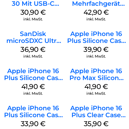
30 Mit USB-C
Mehrfachgerät
Kabel Weiß
Luna Grey
30,90
€
42,90
€
inkl. MwSt.
inkl. MwSt.
SanDisk
Apple iPhone 16
microSDXC Ultra
Plus Silicone Case
128 GB + Adapter
MagSafe Plum
36,90
€
39,90
€
Mobile
inkl. MwSt.
inkl. MwSt.
Apple iPhone 16
Apple iPhone 16
Plus Silicone Case
Pro Max Silicone
MagSafe Stone
Case MagSafe
41,90
€
41,90
€
Gray
Ultramarine
inkl. MwSt.
inkl. MwSt.
Apple iPhone 16
Apple iPhone 16
Plus Silicone Case
Plus Clear Case
MagSafe Lake
MagSafe
33,90
€
35,90
€
Green
Transparent