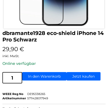
dbramante1928 eco-shield iPhone 14
Pro Schwarz
29,90
€
inkl. MwSt.
Online verfügbar
In den Warenkorb
Jetzt kaufen
WEEE Reg No
DE95338265
Artikelnummer
5711428017949