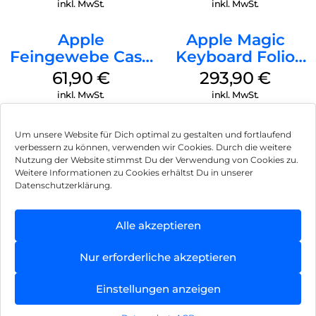
inkl. MwSt.
inkl. MwSt.
Apple
Apple Magic
Feingewebe Case
Keyboard Folio
iPhone 15 Pro
iPad 10.9″ (10.Gen.)
61,90
€
293,90
€
MagSafe Schwarz
Weiß
inkl. MwSt.
inkl. MwSt.
Um unsere Website für Dich optimal zu gestalten und fortlaufend
verbessern zu können, verwenden wir Cookies. Durch die weitere
Nutzung der Website stimmst Du der Verwendung von Cookies zu.
Impressum
Weitere Informationen zu Cookies erhältst Du in unserer
Datenschutzerklärung.
AGB
Datenschutz
Alle akzeptieren
Vertrag widerrufen
Nur erforderliche akzeptieren
Hinweis zur Batterieentsorgung
Einstellungen anzeigen
Newsletter