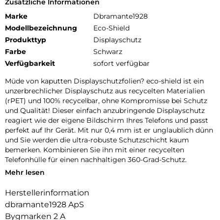
Zusätzliche Informationen
Marke
Dbramante1928
Modellbezeichnung
Eco-Shield
Produkttyp
Displayschutz
Farbe
Schwarz
Verfügbarkeit
sofort verfügbar
Müde von kaputten Displayschutzfolien? eco-shield ist ein
unzerbrechlicher Displayschutz aus recycelten Materialien
(rPET) und 100% recycelbar, ohne Kompromisse bei Schutz
und Qualität! Dieser einfach anzubringende Displayschutz
reagiert wie der eigene Bildschirm Ihres Telefons und passt
perfekt auf Ihr Gerät. Mit nur 0,4 mm ist er unglaublich dünn
und Sie werden die ultra-robuste Schutzschicht kaum
bemerken. Kombinieren Sie ihn mit einer recycelten
Telefonhülle für einen nachhaltigen 360-Grad-Schutz.
Mehr lesen
Antimikrobiell behandelt, um mikrobielles Wachstum zu
verhindern, das Verfärbungen und Abbau verursacht.
Herstellerinformation
Anti-Fingerabdruck – mit einer Anti-Fingerabdruck-
dbramante1928 ApS
Beschichtung versehen, um Fingerabdrücke zu reduzieren
Bygmarken 2 A