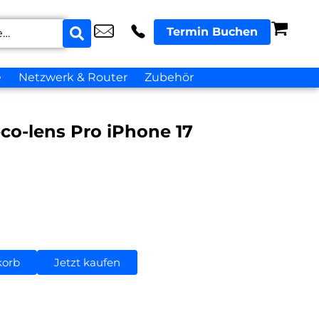
Termin Buchen
e
Netzwerk & Router
Zubehör
co-lens Pro iPhone 17
korb
Jetzt kaufen