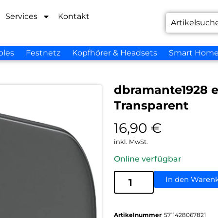
Services
Kontakt
bles
Festnetz
Kopfhörer & Headsets
Smart Hom
dbramante1928 e
Transparent
16,90
€
inkl. MwSt.
Online verfügbar
In den Waren
Artikelnummer
5711428067821