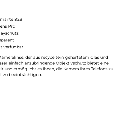
amante1928
lens Pro
layschutz
sparent
rt verfügbar
e Kameralinse, der aus recyceltem gehärtetem Glas und
ieser einfach anzubringende Objektivschutz bietet eine
it und ermöglicht es Ihnen, die Kamera Ihres Telefons zu
t zu beeinträchtigen.