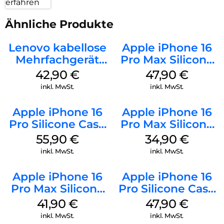
erfahren
Ähnliche Produkte
Lenovo kabellose
Apple iPhone 16
Mehrfachgerät
Pro Max Silicone
Luna Grey
Case MagSafe
42,90
€
47,90
€
Black
inkl. MwSt.
inkl. MwSt.
Apple iPhone 16
Apple iPhone 16
Pro Silicone Case
Pro Max Silicone
MagSafe Stone
Case MagSafe
55,90
€
34,90
€
Gray
Denim
inkl. MwSt.
inkl. MwSt.
Apple iPhone 16
Apple iPhone 16
Pro Max Silicone
Pro Silicone Case
Case MagSafe
MagSafe Denim
41,90
€
47,90
€
Ultramarine
inkl. MwSt.
inkl. MwSt.