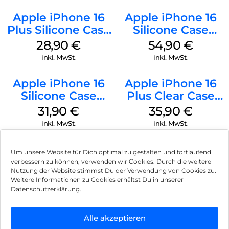
Apple iPhone 16
Apple iPhone 16
Plus Silicone Case
Silicone Case
MagSafe Black
MagSafe Lake
28,90
€
54,90
€
Green
inkl. MwSt.
inkl. MwSt.
Apple iPhone 16
Apple iPhone 16
Silicone Case
Plus Clear Case
MagSafe Fuchsia
MagSafe
31,90
€
35,90
€
Transparent
inkl. MwSt.
inkl. MwSt.
Um unsere Website für Dich optimal zu gestalten und fortlaufend
verbessern zu können, verwenden wir Cookies. Durch die weitere
Nutzung der Website stimmst Du der Verwendung von Cookies zu.
Impressum
Weitere Informationen zu Cookies erhältst Du in unserer
Datenschutzerklärung.
AGB
Datenschutz
Alle akzeptieren