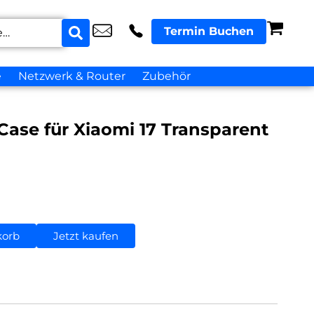
Termin Buchen
e
Netzwerk & Router
Zubehör
 Case für Xiaomi 17 Transparent
korb
Jetzt kaufen