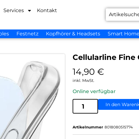
Services
Kontakt
bles
Festnetz
Kopfhörer & Headsets
Smart Hom
Cellularline Fine
14,90
€
inkl. MwSt.
Online verfügbar
In den Waren
Artikelnummer
8018080515774