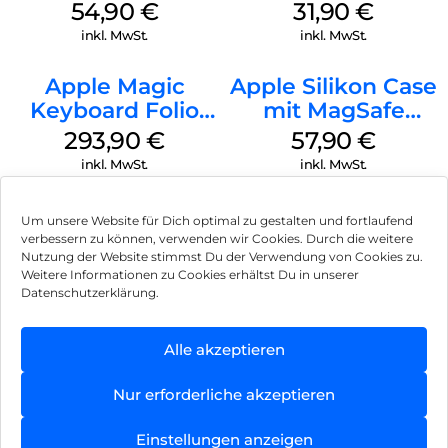
MagSafe
MagSafe Fuchsia
54,90
€
31,90
€
Transparent
inkl. MwSt.
inkl. MwSt.
Apple Magic
Apple Silikon Case
Keyboard Folio
mit MagSafe
iPad 10.9″ (10.Gen.)
iPhone 14 Pro
293,90
€
57,90
€
Weiß
(PRODUCT)RED
inkl. MwSt.
inkl. MwSt.
Um unsere Website für Dich optimal zu gestalten und fortlaufend
verbessern zu können, verwenden wir Cookies. Durch die weitere
Nutzung der Website stimmst Du der Verwendung von Cookies zu.
Impressum
Weitere Informationen zu Cookies erhältst Du in unserer
Datenschutzerklärung.
AGB
Datenschutz
Alle akzeptieren
Vertrag widerrufen
Nur erforderliche akzeptieren
Hinweis zur Batterieentsorgung
Einstellungen anzeigen