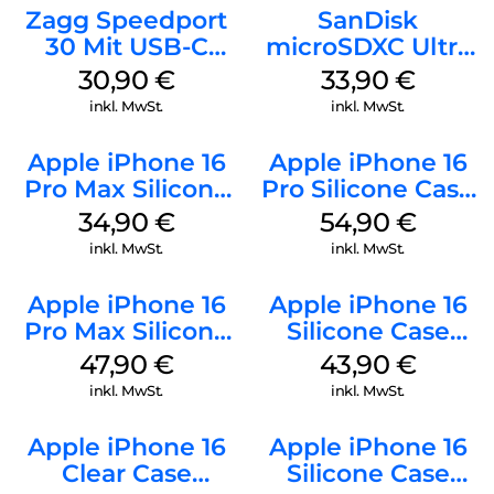
Zagg Speedport
SanDisk
30 Mit USB-C
microSDXC Ultra
Kabel Weiß
128 GB + Adapter
30,90
€
33,90
€
Mobile
inkl. MwSt.
inkl. MwSt.
Apple iPhone 16
Apple iPhone 16
Pro Max Silicone
Pro Silicone Case
Case MagSafe
MagSafe Black
34,90
€
54,90
€
Denim
inkl. MwSt.
inkl. MwSt.
Apple iPhone 16
Apple iPhone 16
Pro Max Silicone
Silicone Case
Case MagSafe
MagSafe Plum
47,90
€
43,90
€
Black
inkl. MwSt.
inkl. MwSt.
Apple iPhone 16
Apple iPhone 16
Clear Case
Silicone Case