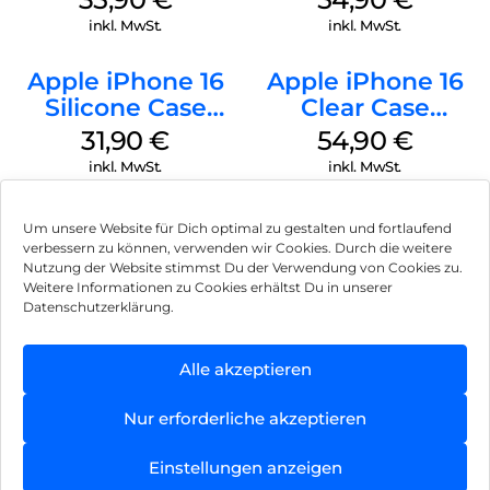
Transparent
Green
inkl. MwSt.
inkl. MwSt.
Apple iPhone 16
Apple iPhone 16
Silicone Case
Clear Case
MagSafe Fuchsia
MagSafe
31,90
€
54,90
€
Transparent
inkl. MwSt.
inkl. MwSt.
Um unsere Website für Dich optimal zu gestalten und fortlaufend
verbessern zu können, verwenden wir Cookies. Durch die weitere
Nutzung der Website stimmst Du der Verwendung von Cookies zu.
Impressum
Weitere Informationen zu Cookies erhältst Du in unserer
Datenschutzerklärung.
AGB
Datenschutz
Alle akzeptieren
Vertrag widerrufen
Nur erforderliche akzeptieren
Hinweis zur Batterieentsorgung
Einstellungen anzeigen
Newsletter