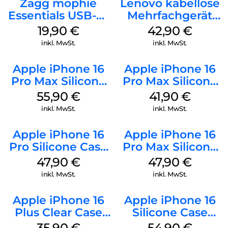
Zagg mophie
Lenovo kabellose
Essentials USB-C-
Mehrfachgerät
20W Charger PD
Luna Grey
19,90
€
42,90
€
Weiß
inkl. MwSt.
inkl. MwSt.
Apple iPhone 16
Apple iPhone 16
Pro Max Silicone
Pro Max Silicone
Case MagSafe
Case MagSafe
55,90
€
41,90
€
Stone Gray
Ultramarine
inkl. MwSt.
inkl. MwSt.
Apple iPhone 16
Apple iPhone 16
Pro Silicone Case
Pro Max Silicone
MagSafe Denim
Case MagSafe
47,90
€
47,90
€
Black
inkl. MwSt.
inkl. MwSt.
Apple iPhone 16
Apple iPhone 16
Plus Clear Case
Silicone Case
MagSafe
MagSafe Lake
35,90
€
54,90
€