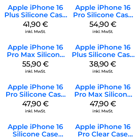
Apple iPhone 16
Apple iPhone 16
Plus Silicone Case
Pro Silicone Case
MagSafe Stone
MagSafe Black
41,90
€
54,90
€
Gray
inkl. MwSt.
inkl. MwSt.
Apple iPhone 16
Apple iPhone 16
Pro Max Silicone
Plus Silicone Case
Case MagSafe
MagSafe Denim
55,90
€
38,90
€
Stone Gray
inkl. MwSt.
inkl. MwSt.
Apple iPhone 16
Apple iPhone 16
Pro Silicone Case
Pro Max Silicone
MagSafe Denim
Case MagSafe
47,90
€
47,90
€
Black
inkl. MwSt.
inkl. MwSt.
Apple iPhone 16
Apple iPhone 16
Silicone Case
Pro Clear Case