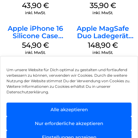
MagSafe Plum
MagSafe
43,90
€
35,90
€
Transparent
inkl. MwSt.
inkl. MwSt.
Apple iPhone 16
Apple MagSafe
Silicone Case
Duo Ladegerät
MagSafe Lake
Weiß
54,90
€
148,90
€
Green
inkl. MwSt.
inkl. MwSt.
Um unsere Website für Dich optimal zu gestalten und fortlaufend
verbessern zu können, verwenden wir Cookies. Durch die weitere
Nutzung der Website stimmst Du der Verwendung von Cookies zu.
Impressum
Weitere Informationen zu Cookies erhältst Du in unserer
Datenschutzerklärung.
AGB
Datenschutz
Alle akzeptieren
Vertrag widerrufen
Nur erforderliche akzeptieren
Hinweis zur Batterieentsorgung
Einstellungen anzeigen