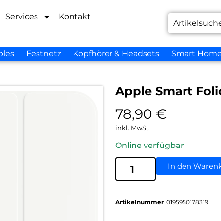
Services
Kontakt
bles
Festnetz
Kopfhörer & Headsets
Smart Hom
Apple Smart Foli
78,90
€
inkl. MwSt.
Online verfügbar
In den Waren
Artikelnummer
0195950178319