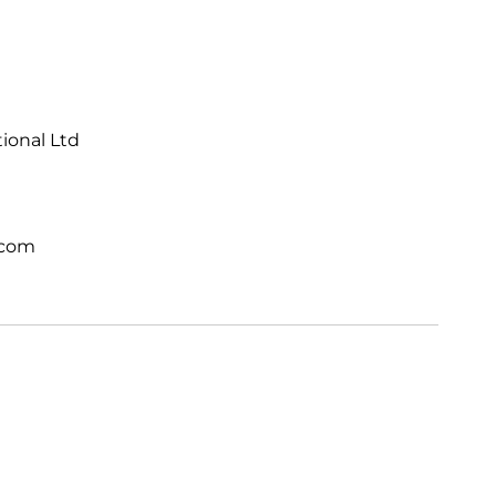
tional Ltd
.com