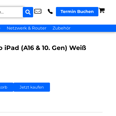
Termin Buchen
e
Netzwerk & Router
Zubehör
o iPad (A16 & 10. Gen) Weiß
korb
Jetzt kaufen