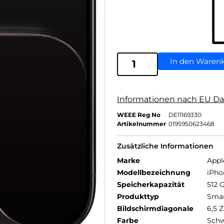
In den Waren
Informationen nach EU Da
WEEE Reg No
DE11169330
Artikelnummer
0195950623468
Zusätzliche Informationen
Marke
Appl
Modellbezeichnung
iPho
Speicherkapazität
512 
Produkttyp
Sma
Bildschirmdiagonale
6,5 Z
Farbe
Schw