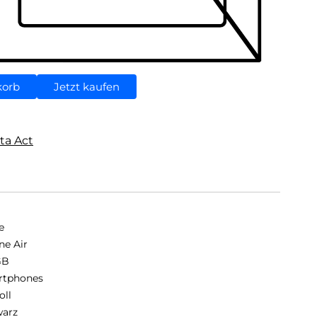
korb
Jetzt kaufen
ta Act
e
ne Air
GB
rtphones
oll
arz