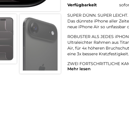
Verfügbarkeit
sofo
SUPER DÜNN. SUPER LEICHT.
Das dünnste iPhone aller Zeite
neue iPhone Air so unfassbar d
ROBUSTER ALS JEDES iPHON
Ultraleichter Rahmen aus Tita
Air, für 4x höheren Bruchschut
eine 3x bessere Kratzfestigkeit.
ZWEI FORTSCHRITTLICHE KAM
Mehr lesen
48 MP Fusion Kamera-System m
perfekte Aufnahmen – direkt v
18MP CENTER STAGE FRONT
Flexible Bildausschnitte. Sma
Front- und Rückkamera und m
A19 PRO CHIP. EXTREM SCHNE
Der A19 Pro ist der effizientes
und das in einem bahnbrechen
BATTERIE FÜR DEN GANZEN 