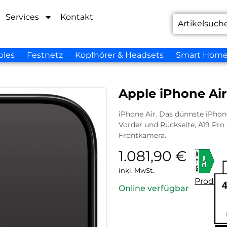
Services
Kontakt
bles
Festnetz
Kopfhörer & Headsets
Smart Hom
Apple iPhone Ai
iPhone Air. Das dünnste iPhone 
Vorder und Rückseite, A19 Pr
Frontkamera.
1.081,90
€
inkl. MwSt.
Produkt
Online verfügbar