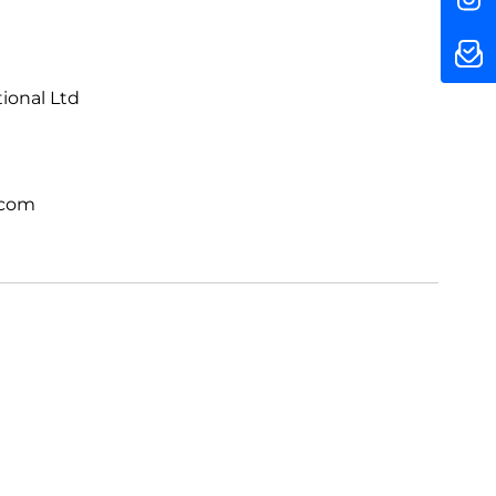
 einem völlig neuen Level. Direkt integriert.
tional Ltd
.com