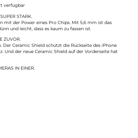
rt verfügbar
 SUPER STARK.
n mit der Power eines Pro Chips. Mit 5,6 mm ist das
ünn und leicht, dass es kaum zu fassen ist.
E ZUVOR.
n. Der Ceramic Shield schützt die Rückseite des iPhone
z. Und der neue Ceramic Shield auf der Vorderseite hat
ERAS IN EINER.
it 2x Zoom in optischer Qualität. Mach einfach
on dort, wo du stehst.
KAMERA.
rte Gruppenselfies, Videos mit doppelter Aufnahme von
ehr.
LL. EXTREM EFFIZIENT.
te iPhone Chip, den es je gab. Er liefert Pro Performance
den dünnen und leichten Design.
TAG.