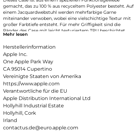
Dieses Case ist aus einem speziellen Funktions­gewebe
gemacht, das zu 100 % aus recyceltem Polyester besteht. Auf
einem Jacquard­webstuhl werden mehrfarbige Garne
miteinander verwoben, wobei eine vielschichtige Textur mit
großer Farbtiefe entsteht. Für mehr Griffigkeit sind die
Ränder des Case mit leicht texturiertem TPU beschichtet.
Mehr lesen
Die Tasten aus elegantem eloxiertem Aluminium sorgen für
präzises und schnelles Feedback.
Herstellerinformation
Mit zwei Verbindungs­punkten lässt sich dieses Case sicher
Apple Inc.
am Crossbody Band befestigen. So kannst du dein iPhone
One Apple Park Way
entspannt freihändig tragen.
CA 95014 Cupertino
Mit integrierten Magneten, die sich perfekt am iPhone 17 Pro
Vereinigte Staaten von Amerika
ausrichten, hält das Case ganz einfach und sorgt für
https://www.apple.com
schnelleres kabel­loses Laden. Lass dein iPhone beim Laden
Verantwortliche für die EU
einfach im Case und docke dein MagSafe Ladegerät an oder
Apple Distribution International Ltd
leg es auf dein Qi2.2 oder Qi zertifiziertes Ladegerät.
Hollyhill Industrial Estate
Wie jedes von Apple entwickelte Case durchläuft es im Laufe
Hollyhill, Cork
des Design‑ und Fertigungs­prozesses Tausende von
Irland
Teststunden. Deshalb sieht es nicht nur großartig aus,
contactus.de@euro.apple.com
sondern ist auch dafür gemacht, dein iPhone vor Kratzern
und bei Stürzen zu schützen.