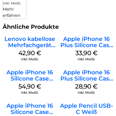
inkl. MwSt.
Mehr
erfahren
Ähnliche Produkte
Lenovo kabellose
Apple iPhone 16
Mehrfachgerät
Plus Silicone Case
Luna Grey
MagSafe Lake
42,90
€
33,90
€
Green
inkl. MwSt.
inkl. MwSt.
Apple iPhone 16
Apple iPhone 16
Silicone Case
Plus Silicone Case
MagSafe Lake
MagSafe Black
54,90
€
28,90
€
Green
inkl. MwSt.
inkl. MwSt.
Apple iPhone 16
Apple Pencil USB-
Silicone Case
C Weiß