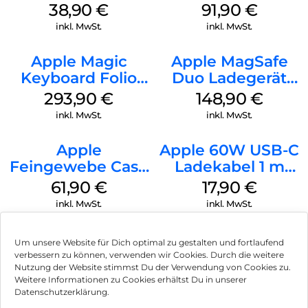
MagSafe
38,90
€
91,90
€
Ultramarine
inkl. MwSt.
inkl. MwSt.
Apple Magic
Apple MagSafe
Keyboard Folio
Duo Ladegerät
iPad 10.9″ (10.Gen.)
Weiß
293,90
€
148,90
€
Weiß
inkl. MwSt.
inkl. MwSt.
Apple
Apple 60W USB-C
Feingewebe Case
Ladekabel 1 m
iPhone 15 Pro
Weiß
61,90
€
17,90
€
MagSafe Schwarz
inkl. MwSt.
inkl. MwSt.
Um unsere Website für Dich optimal zu gestalten und fortlaufend
verbessern zu können, verwenden wir Cookies. Durch die weitere
Nutzung der Website stimmst Du der Verwendung von Cookies zu.
Impressum
Weitere Informationen zu Cookies erhältst Du in unserer
Datenschutzerklärung.
AGB