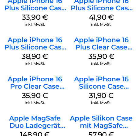
Apple iPhone 16
Apple iPhone 16
Plus Silicone Case
Plus Silicone Case
MagSafe Lake
MagSafe Stone
33,90
€
41,90
€
Green
Gray
inkl. MwSt.
inkl. MwSt.
Apple iPhone 16
Apple iPhone 16
Plus Silicone Case
Plus Clear Case
MagSafe Denim
MagSafe
38,90
€
35,90
€
Transparent
inkl. MwSt.
inkl. MwSt.
Apple iPhone 16
Apple iPhone 16
Pro Clear Case
Silicone Case
MagSafe
MagSafe Fuchsia
35,90
€
31,90
€
Transparent
inkl. MwSt.
inkl. MwSt.
Apple MagSafe
Apple Silikon Case
Duo Ladegerät
mit MagSafe
Weiß
iPhone 14 Pro
148,90
€
57,90
€