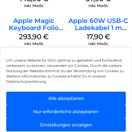
(PRODUCT)RED
inkl. MwSt.
inkl. MwSt.
Apple Magic
Apple 60W USB-C
Keyboard Folio
Ladekabel 1 m
iPad 10.9″ (10.Gen.)
Weiß
293,90
€
17,90
€
Weiß
inkl. MwSt.
inkl. MwSt.
Um unsere Website für Dich optimal zu gestalten und fortlaufend
verbessern zu können, verwenden wir Cookies. Durch die weitere
Nutzung der Website stimmst Du der Verwendung von Cookies zu.
Impressum
Weitere Informationen zu Cookies erhältst Du in unserer
Datenschutzerklärung.
AGB
Datenschutz
Alle akzeptieren
Vertrag widerrufen
Nur erforderliche akzeptieren
Hinweis zur Batterieentsorgung
Einstellungen anzeigen
Newsletter