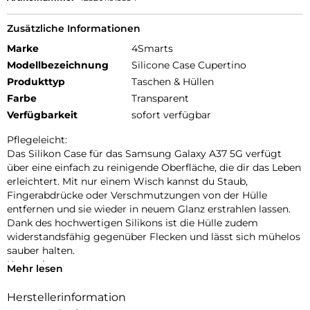
Zusätzliche Informationen
Marke
4Smarts
Modellbezeichnung
Silicone Case Cupertino
Produkttyp
Taschen & Hüllen
Farbe
Transparent
Verfügbarkeit
sofort verfügbar
Pflegeleicht:
Das Silikon Case für das Samsung Galaxy A37 5G verfügt
über eine einfach zu reinigende Oberfläche, die dir das Leben
erleichtert. Mit nur einem Wisch kannst du Staub,
Fingerabdrücke oder Verschmutzungen von der Hülle
entfernen und sie wieder in neuem Glanz erstrahlen lassen.
Dank des hochwertigen Silikons ist die Hülle zudem
widerstandsfähig gegenüber Flecken und lässt sich mühelos
sauber halten.
Kratzschutz:
Mehr lesen
Unser Samsung Galaxy A37 5G Case bietet erhöhte Kanten
und einen Innenfutter aus Mikrofaser, um Kratzer auf dem
Herstellerinformation
Display und dem Gehäuse effektiv zu verhindern. Die