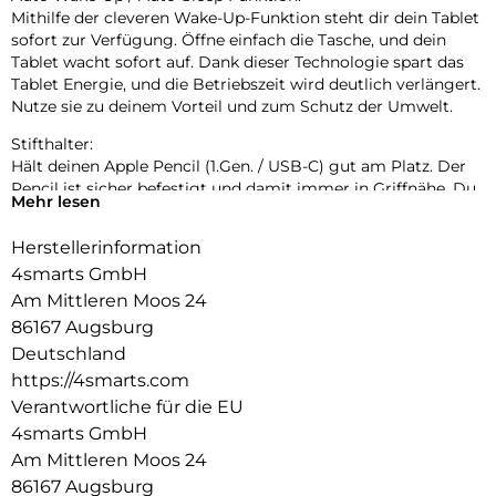
Mithilfe der cleveren Wake-Up-Funktion steht dir dein Tablet
sofort zur Verfügung. Öffne einfach die Tasche, und dein
Tablet wacht sofort auf. Dank dieser Technologie spart das
Tablet Energie, und die Betriebszeit wird deutlich verlängert.
Nutze sie zu deinem Vorteil und zum Schutz der Umwelt.
Stifthalter:
Hält deinen Apple Pencil (1.Gen. / USB-C) gut am Platz. Der
Pencil ist sicher befestigt und damit immer in Griffnähe. Du
Mehr lesen
musst nicht mehr befürchten, es zu verlieren. Darüber
hinaus ist es dank der weichen Schutzhülle und der
Herstellerinformation
Schutzklappe vor Beschädigungen und Kratzern geschützt.
4smarts GmbH
Mehrstufige Standfunktion:
Am Mittleren Moos 24
Die Folio-Schutzhülle ermöglicht eine stabile Nutzung des
86167 Augsburg
Geräts mit zwei Betrachtungswinkeln für den Video- und den
Deutschland
Tastaturmodus. Die Schreib- und Betrachtungswinkel
https://4smarts.com
entsprechen den Anforderungen des täglichen Gebrauchs
und sind somit praktisch und komfortabel. Die Möglichkeit,
Verantwortliche für die EU
das Tablet zu benutzen, ohne es ständig in der Hand halten
4smarts GmbH
zu müssen, macht den täglichen Gebrauch des Geräts viel
Am Mittleren Moos 24
komfortabler und ermöglicht eine bequeme Sicht auf den
86167 Augsburg
Bildschirm für die Filmwiedergabe.