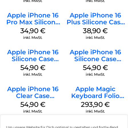
inkl. MwSt.
inkl. MwSt.
Apple iPhone 16
Apple iPhone 16
Pro Max Silicone
Plus Silicone Case
Case MagSafe
MagSafe Denim
34,90
€
38,90
€
Denim
inkl. MwSt.
inkl. MwSt.
Apple iPhone 16
Apple iPhone 16
Silicone Case
Silicone Case
MagSafe Black
MagSafe Lake
54,90
€
54,90
€
Green
inkl. MwSt.
inkl. MwSt.
Apple iPhone 16
Apple Magic
Clear Case
Keyboard Folio
MagSafe
iPad 10.9″ (10.Gen.)
54,90
€
293,90
€
Transparent
Weiß
inkl. MwSt.
inkl. MwSt.
Um unsere Website für Dich optimal zu gestalten und fortlaufend