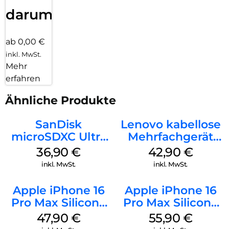
darum!
ab 0,00 €
inkl. MwSt.
Mehr
erfahren
Ähnliche Produkte
SanDisk
Lenovo kabellose
microSDXC Ultra
Mehrfachgerät
128 GB + Adapter
Luna Grey
36,90
€
42,90
€
Mobile
inkl. MwSt.
inkl. MwSt.
Apple iPhone 16
Apple iPhone 16
Pro Max Silicone
Pro Max Silicone
Case MagSafe
Case MagSafe
47,90
€
55,90
€
Black
Stone Gray