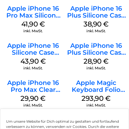
Apple iPhone 16
Apple iPhone 16
Pro Max Silicone
Plus Silicone Case
Case MagSafe
MagSafe Denim
41,90
€
38,90
€
Ultramarine
inkl. MwSt.
inkl. MwSt.
Apple iPhone 16
Apple iPhone 16
Silicone Case
Plus Silicone Case
MagSafe Plum
MagSafe Black
43,90
€
28,90
€
inkl. MwSt.
inkl. MwSt.
Apple iPhone 16
Apple Magic
Pro Max Clear
Keyboard Folio
Case MagSafe
iPad 10.9″ (10.Gen.)
29,90
€
293,90
€
Transparent
Weiß
inkl. MwSt.
inkl. MwSt.
Um unsere Website für Dich optimal zu gestalten und fortlaufend
verbessern zu können, verwenden wir Cookies. Durch die weitere