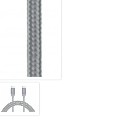
Das Aluminiumgehäuse sorgt fü
langsamer und kühlt schneller 
Das Type C Kabel ist bis max
Emarker Chips und hat einen 5
Ladegeräte richtig zuerkennen