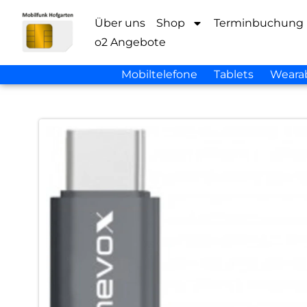
Über uns
Shop
Terminbuchung
o2 Angebote
Mobiltelefone
Tablets
Weara