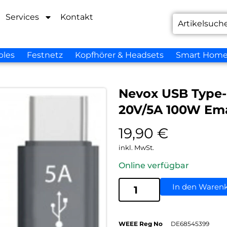
Services
Kontakt
bles
Festnetz
Kopfhörer & Headsets
Smart Hom
Nevox USB Type-
20V/5A 100W Ema
19,90
€
inkl. MwSt.
Online verfügbar
In den Waren
WEEE Reg No
DE68545399