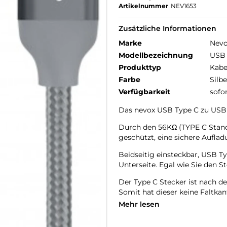
Artikelnummer
NEV1653
Zusätzliche Informationen
Marke
Nev
Modellbezeichnung
USB 
Produkttyp
Kabe
Farbe
Silbe
Verfügbarkeit
sofo
Das nevox USB Type C zu USB Ty
Durch den 56KΩ (TYPE C Stand
geschützt, eine sichere Aufla
Beidseitig einsteckbar, USB 
Unterseite. Egal wie Sie den S
Der Type C Stecker ist nach d
Somit hat dieser keine Faltkan
Mehr lesen
Die geflochtene Nylonhülle bi
dadurch verhindert.