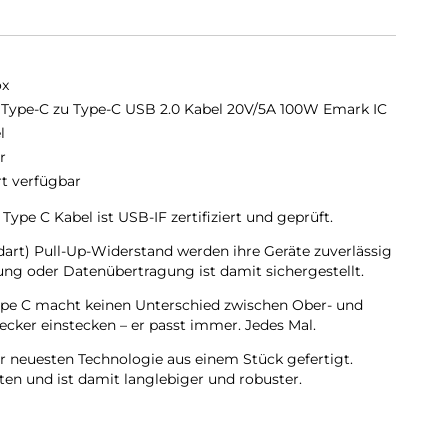
ox
Type-C zu Type-C USB 2.0 Kabel 20V/5A 100W Emark IC
l
r
rt verfügbar
pe C Kabel ist USB-IF zertifiziert und geprüft.
art) Pull-Up-Widerstand werden ihre Geräte zuverlässig
dung oder Datenübertragung ist damit sichergestellt.
Type C macht keinen Unterschied zwischen Ober- und
tecker einstecken – er passt immer. Jedes Mal.
er neuesten Technologie aus einem Stück gefertigt.
ten und ist damit langlebiger und robuster.
etet eine lange Gebrauchsdauer und ein verwickeln wird