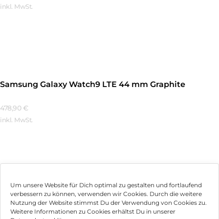
inkl. MwSt.
Mehr Erfahren
Samsung Galaxy Watch9 LTE 44 mm Graphite
478,90
€
inkl. MwSt.
Mehr Erfahren
Um unsere Website für Dich optimal zu gestalten und fortlaufend
verbessern zu können, verwenden wir Cookies. Durch die weitere
Nutzung der Website stimmst Du der Verwendung von Cookies zu.
Impressum
Weitere Informationen zu Cookies erhältst Du in unserer