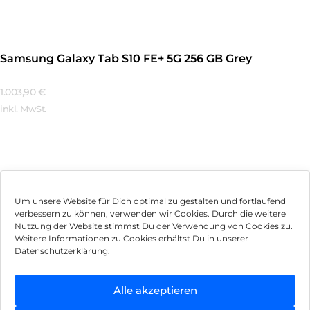
Samsung Galaxy Tab S10 FE+ 5G 256 GB Grey
1.003,90
€
inkl. MwSt.
Mehr Erfahren
Um unsere Website für Dich optimal zu gestalten und fortlaufend
verbessern zu können, verwenden wir Cookies. Durch die weitere
Nutzung der Website stimmst Du der Verwendung von Cookies zu.
Impressum
Weitere Informationen zu Cookies erhältst Du in unserer
Datenschutzerklärung.
AGB
Datenschutz
Alle akzeptieren