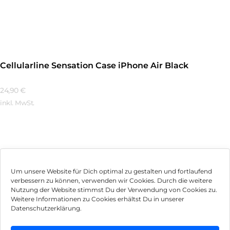
Mehr Erfahren
Cellularline Sensation Case iPhone Air Black
24,90
€
inkl. MwSt.
Mehr Erfahren
Um unsere Website für Dich optimal zu gestalten und fortlaufend
verbessern zu können, verwenden wir Cookies. Durch die weitere
Nutzung der Website stimmst Du der Verwendung von Cookies zu.
Impressum
Weitere Informationen zu Cookies erhältst Du in unserer
Datenschutzerklärung.
AGB