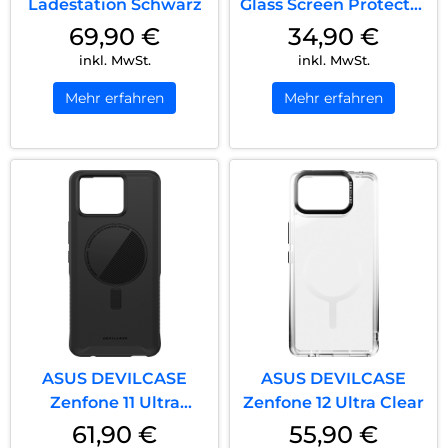
Ladestation Schwarz
Glass Screen Protector
Zenfo...
69,90
€
34,90
€
inkl. MwSt.
inkl. MwSt.
Mehr erfahren
Mehr erfahren
ASUS DEVILCASE
ASUS DEVILCASE
Zenfone 11 Ultra
Zenfone 12 Ultra Clear
Schwarz
61,90
€
55,90
€