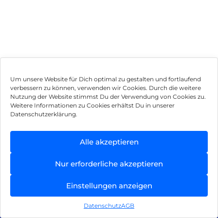
Um unsere Website für Dich optimal zu gestalten und fortlaufend
verbessern zu können, verwenden wir Cookies. Durch die weitere
Nutzung der Website stimmst Du der Verwendung von Cookies zu.
Impressum
Weitere Informationen zu Cookies erhältst Du in unserer
Datenschutzerklärung.
AGB
Datenschutz
Alle akzeptieren
Vertrag widerrufen
Nur erforderliche akzeptieren
Hinweis zur Batterieentsorgung
Einstellungen anzeigen
Newsletter
Datenschutz
AGB
©
2026
, Brodos AG – All Rights Reserved.